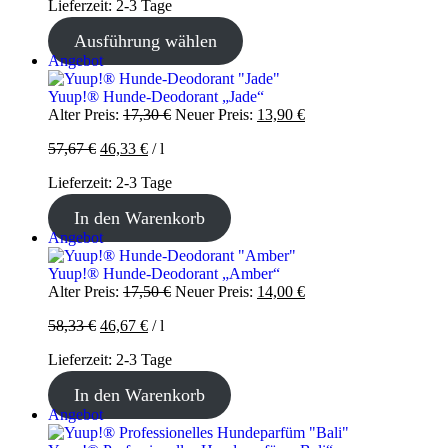
Lieferzeit:
2-3 Tage
Ausführung wählen
Produkt
Angebot
im
Angebot
Yuup!® Hunde-Deodorant „Jade“
Ursprünglicher
Aktueller
Alter Preis:
17,30
€
Neuer Preis:
13,90
€
Preis
Preis
57,67
€
46,33
€
/
l
war:
ist:
17,30 €
13,90 €.
Lieferzeit:
2-3 Tage
In den Warenkorb
Produkt
Angebot
im
Angebot
Yuup!® Hunde-Deodorant „Amber“
Ursprünglicher
Aktueller
Alter Preis:
17,50
€
Neuer Preis:
14,00
€
Preis
Preis
58,33
€
46,67
€
/
l
war:
ist:
17,50 €
14,00 €.
Lieferzeit:
2-3 Tage
In den Warenkorb
Produkt
Angebot
im