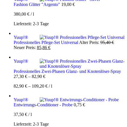
Fashion Glitter "Argento"
19,00
€
380,00
€
/
l
Lieferzeit:
2-3 Tage
Yuup!®
Ursprü
Professionelles Pflege-Set Universal
Alter Preis:
95,40
€
Aktueller
Preis
Neuer Preis:
85,86
€
Preis
war:
ist:
95,40 
Yuup!®
85,86 €.
Professionelles Zwei-Phasen Glanz- und Knotenlöser-Spray
27,30
€
–
82,90
€
82,90
€
–
109,20
€
/
l
Yuup!®
Entwirrungs-Conditioner - Probe
0,75
€
37,50
€
/
l
Lieferzeit:
2-3 Tage