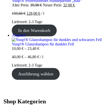
Angebot
Yuup!® Professionelles Hundeparfüm „Bali“
Ursprünglicher
Aktueller
Alter Preis:
39,90
€
Neuer Preis:
32,00
€
Preis
Preis
159,60
€
128,00
€
/
l
war:
ist:
39,90 €
32,00 €.
Lieferzeit:
2-3 Tage
In den Warenkorb
Produkt
Angebot
im
Angebot
Yuup!® Glanzshampoo für dunkles Fell
10,00
€
–
23,40
€
40,00
€
–
46,80
€
/
l
Lieferzeit:
2-3 Tage
Ausführung wählen
Shop Kategorien