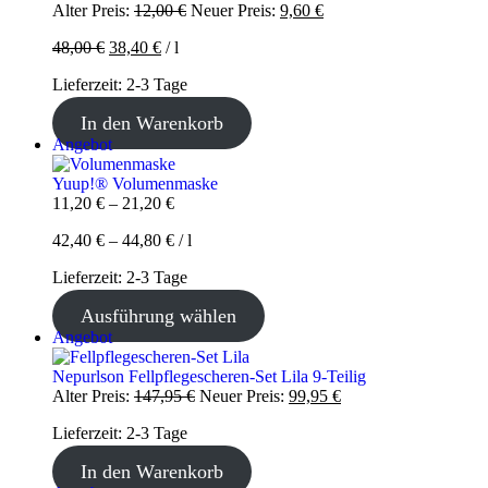
Ursprünglicher
Aktueller
Alter Preis:
12,00
€
Neuer Preis:
9,60
€
Preis
Preis
48,00
€
38,40
€
/
l
war:
ist:
12,00 €
9,60 €.
Lieferzeit:
2-3 Tage
In den Warenkorb
Produkt
Angebot
im
Angebot
Yuup!® Volumenmaske
11,20
€
–
21,20
€
42,40
€
–
44,80
€
/
l
Lieferzeit:
2-3 Tage
Ausführung wählen
Produkt
Angebot
im
Angebot
Nepurlson Fellpflegescheren-Set Lila 9-Teilig
Ursprünglicher
Aktueller
Alter Preis:
147,95
€
Neuer Preis:
99,95
€
Preis
Preis
Lieferzeit:
2-3 Tage
war:
ist:
147,95 €
99,95 €.
In den Warenkorb