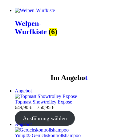
Welpen-
Wurfkiste
(6)
Im Angebo
t
Produkt
Angebot
im
Angebot
Topmast Showtrolley Expose
649,90
€
–
750,95
€
Ausführung wählen
Produkt
Angebot
im
Angebot
Yuup!® Geruchskontrollshampoo