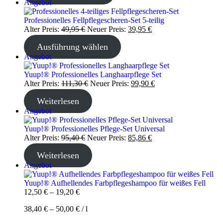
Produkt
Angebot
im
Angebot
Professionelles Fellpflegescheren-Set 5-teilig
Ursprünglicher
Aktueller
Alter Preis:
49,95
€
Neuer Preis:
39,95
€
Preis
Preis
Ausführung wählen
war:
ist:
49,95 €
39,95 €.
Produkt
Angebot
im
Angebot
Yuup!® Professionelles Langhaarpflege Set
Ursprünglicher
Aktueller
Alter Preis:
111,30
€
Neuer Preis:
99,90
€
Preis
Preis
Weiterlesen
war:
ist:
111,30 €
99,90 €.
Produkt
Angebot
im
Angebot
Yuup!® Professionelles Pflege-Set Universal
Ursprünglicher
Aktueller
Alter Preis:
95,40
€
Neuer Preis:
85,86
€
Preis
Preis
Weiterlesen
war:
ist:
95,40 €
85,86 €.
Produkt
Angebot
im
Angebot
Yuup!® Aufhellendes Farbpflegeshampoo für weißes Fell
12,50
€
–
19,20
€
38,40
€
–
50,00
€
/
l