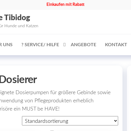
Einkaufen mit Rabatt
e Tibidog
für Hunde und Katzen
R UNS
? SERVICE/ HILFE
ANGEBOTE
KONTAKT
Dosierer
eeignete Dosierpumpen für größere Gebinde sowie
 Anwendung von Pflegeprodukten erheblich
efrisöre ein MUST be HAVE!