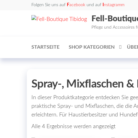
Zum
Folgen Sie uns auf
F
acebook
und auf
I
nstagramm
Inhalt
Fell-Boutiqu
springen
Pflege und Accessoires 
STARTSEITE
SHOP KATEGORIEN
ÜBE
Spray-, Mixflaschen & 
In dieser Produktkategorie entdecken Sie g
praktische Spray- und Mixflaschen, die die
erleichtern. Für Haustierbesitzer und Hund
Alle 4 Ergebnisse werden angezeigt