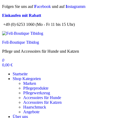
Zum
Folgen Sie uns auf
F
acebook
und auf
I
nstagramm
Inhalt
Einkaufen mit Rabatt
springen
+49 (0) 6253 1060 (Mo - Fr 11 bis 15 Uhr)
Fell-Boutique Tibidog
Pflege und Accessoires für Hunde und Katzen
0
0,00 €
Startseite
Shop Kategorien
Marken
Pflegeprodukte
Pflegewerkzeug
Accessoires für Hunde
Accessoires für Katzen
Haarschmuck
Angebote
Über uns