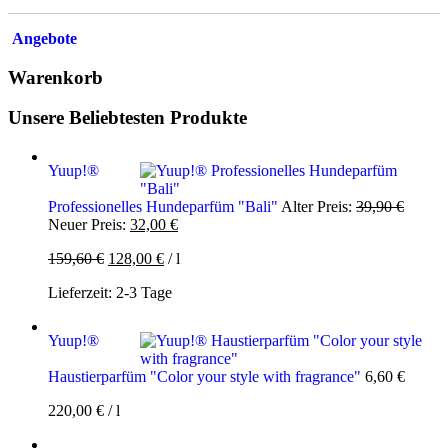
Angebote
Warenkorb
Unsere Beliebtesten Produkte
Yuup!®
Ursprü
Professionelles Hundeparfüm "Bali"
Alter Preis:
39,90
€
Aktueller
Preis
Neuer Preis:
32,00
€
Preis
war:
159,60
€
128,00
€
/
l
ist:
39,90 
32,00 €.
Lieferzeit:
2-3 Tage
Yuup!®
Haustierparfüm "Color your style with fragrance"
6,60
€
220,00
€
/
l