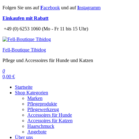
Zum
Folgen Sie uns auf
F
acebook
und auf
I
nstagramm
Inhalt
Einkaufen mit Rabatt
springen
+49 (0) 6253 1060 (Mo - Fr 11 bis 15 Uhr)
Fell-Boutique Tibidog
Pflege und Accessoires für Hunde und Katzen
0
0,00 €
Startseite
Shop Kategorien
Marken
Pflegeprodukte
Pflegewerkzeug
Accessoires für Hunde
Accessoires für Katzen
Haarschmuck
Angebote
Über uns