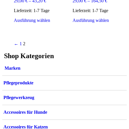
29,00
€
–
43,20
€
29,00
€
–
164,50
€
Lieferzeit:
1-7 Tage
Lieferzeit:
1-7 Tage
Dieses
Dieses
Ausführung wählen
Ausführung wählen
Produkt
Produkt
weist
weist
mehrere
mehrere
Varianten
Varianten
←
1
2
auf.
auf.
Die
Die
Shop Kategorien
Optionen
Optionen
können
können
auf
auf
Marken
der
der
Produktseite
Produktsei
gewählt
gewählt
Pflegeprodukte
werden
werden
Pflegewerkzeug
Accessoires für Hunde
Accessoires für Katzen