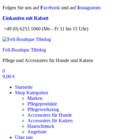
Zum
Folgen Sie uns auf
F
acebook
und auf
I
nstagramm
Inhalt
Einkaufen mit Rabatt
springen
+49 (0) 6253 1060 (Mo - Fr 11 bis 15 Uhr)
Fell-Boutique Tibidog
Pflege und Accessoires für Hunde und Katzen
0
0,00 €
Startseite
Shop Kategorien
Marken
Pflegeprodukte
Pflegewerkzeug
Accessoires für Hunde
Accessoires für Katzen
Haarschmuck
Angebote
Über uns