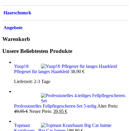
Haarschmuck
Angebote
Warenkorb
Unsere Beliebtesten Produkte
Yuup!®
Pflegeset für langes Haarkleid
38,90
€
Lieferzeit:
2-3 Tage
Professionelles Fellpflegescheren-Set 5-teilig
Alter Preis:
Ursprünglicher
Aktueller
49,95
€
Neuer Preis:
39,95
€
Preis
Preis
war:
ist:
Topmast
49,95 €
39,95 €.
Kratzbaum - Big Cat Jaimie
189,80
€