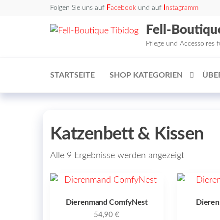
Zum
Folgen Sie uns auf
F
acebook
und auf
I
nstagramm
Inhalt
Fell-Boutiqu
springen
Pflege und Accessoires 
STARTSEITE
SHOP KATEGORIEN
ÜBE
Katzenbett & Kissen
Alle 9 Ergebnisse werden angezeigt
Dierenmand ComfyNest
Dieren
54,90
€