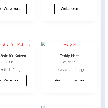
den Warenkorb
Weiterlesen
öhle für Katzen
Teddy Nest
41,90
€
60,90
€
rzeit:
1-7 Tage
Lieferzeit:
1-7 Tage
Dieses
den Warenkorb
Ausführung wählen
Produk
weist
mehrer
Variant