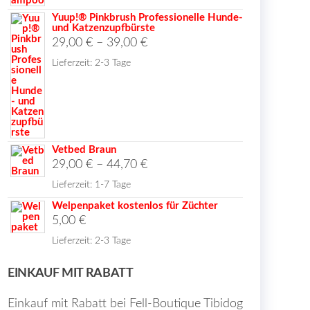
Yuup!® Pinkbrush Professionelle Hunde-
und Katzenzupfbürste
29,00
€
–
39,00
€
en
Lieferzeit:
2-3 Tage
seite
t
Vetbed Braun
29,00
€
–
44,70
€
Lieferzeit:
1-7 Tage
Welpenpaket kostenlos für Züchter
5,00
€
Lieferzeit:
2-3 Tage
EINKAUF MIT RABATT
Einkauf mit Rabatt bei Fell-Boutique Tibidog