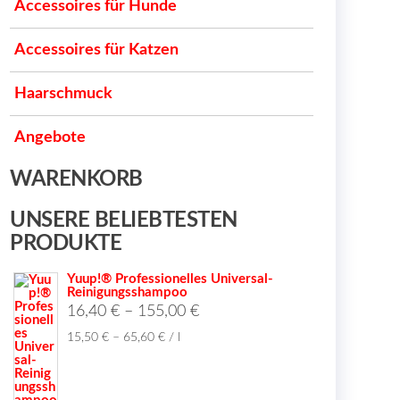
Accessoires für Hunde
Accessoires für Katzen
Haarschmuck
Angebote
WARENKORB
UNSERE BELIEBTESTEN
PRODUKTE
Yuup!® Professionelles Universal-
Reinigungsshampoo
t
16,40
€
–
155,00
€
15,50
€
–
65,60
€
/
l
e
en