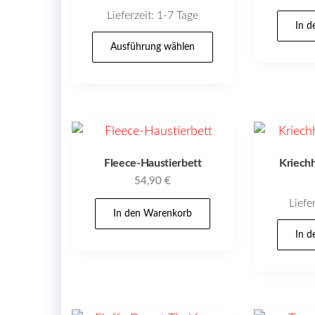
Lieferzeit:
1-7 Tage
In 
Dieses
Ausführung wählen
Produkt
weist
mehrere
Varianten
auf.
Die
Fleece-Haustierbett
Kriechh
Optionen
54,90
€
können
Liefe
auf
In den Warenkorb
der
In 
Produktseite
gewählt
werden