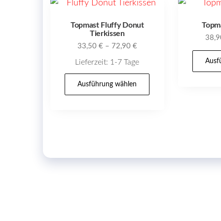
Topmast Fluffy Donut
Topm
Tierkissen
38,
33,50
€
–
72,90
€
Ausf
Lieferzeit:
1-7 Tage
Dieses
Ausführung wählen
Produkt
weist
mehrere
Varianten
auf.
Die
Optionen
können
auf
der