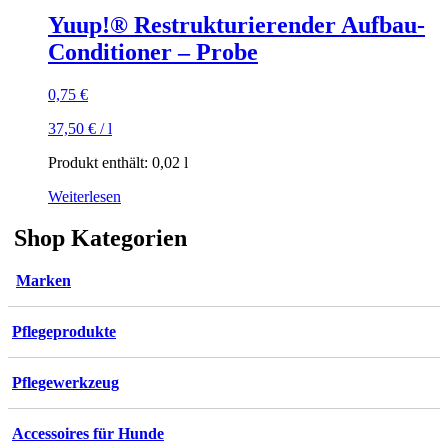
mehrere
Yuup!® Restrukturierender Aufbau-
Varianten
Conditioner – Probe
auf.
Die
Optionen
0,75
€
können
auf
37,50
€
/
l
der
Produktseite
Produkt enthält: 0,02
l
gewählt
Weiterlesen
werden
Shop Kategorien
Marken
Pflegeprodukte
Pflegewerkzeug
Accessoires für Hunde