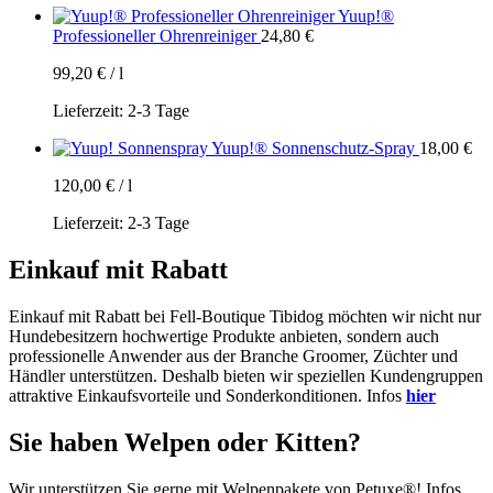
Yuup!®
Professioneller Ohrenreiniger
24,80
€
99,20
€
/
l
Lieferzeit:
2-3 Tage
Yuup!® Sonnenschutz-Spray
18,00
€
120,00
€
/
l
Lieferzeit:
2-3 Tage
Einkauf mit Rabatt
Einkauf mit Rabatt bei Fell-Boutique Tibidog möchten wir nicht nur
Hundebesitzern hochwertige Produkte anbieten, sondern auch
professionelle Anwender aus der Branche Groomer, Züchter und
Händler unterstützen. Deshalb bieten wir speziellen Kundengruppen
attraktive Einkaufsvorteile und Sonderkonditionen. Infos
hier
Sie haben Welpen oder Kitten?
Wir unterstützen Sie gerne mit Welpenpakete von Petuxe®! Infos