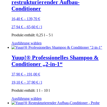
restrukturierender Aufbau-
Die
Optionen
Conditioner
können
auf
16,40
€
–
139,70
€
der
Produktseite
27,94
€
–
65,60
€
/
l
gewählt
werden
Produkt enthält: 0,25
l
– 5
l
Dieses
Ausführung wählen
Produkt
weist
mehrere
Yuup!® Professionelles Shampoo &
Varianten
Conditioner „2-in-1“
auf.
Die
Optionen
37,90
€
–
191,00
€
können
auf
19,10
€
–
37,90
€
/
l
der
Produktseite
Produkt enthält: 1
l
– 10
l
gewählt
Dieses
Ausführung wählen
werden
Produkt
weist