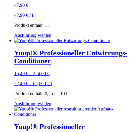
47,90
€
47,90
€
/
l
Produkt enthält: 1
l
Dieses
Ausführung wählen
Produkt
weist
mehrere
Yuup!® Professioneller Entwirrungs-
Varianten
Conditioner
auf.
Die
Optionen
16,40
€
–
224,00
€
können
auf
22,40
€
–
65,60
€
/
l
der
Produktseite
Produkt enthält: 0,25
l
– 10
l
gewählt
Dieses
Ausführung wählen
werden
Produkt
weist
mehrere
Varianten
Yuup!® Professioneller
auf.