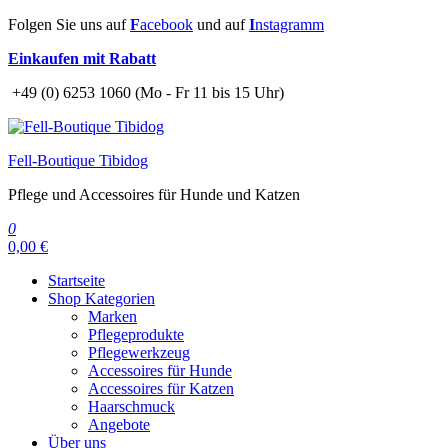
Zum
Folgen Sie uns auf
F
acebook
und auf
I
nstagramm
Inhalt
Einkaufen mit Rabatt
springen
+49 (0) 6253 1060 (Mo - Fr 11 bis 15 Uhr)
Fell-Boutique Tibidog
Pflege und Accessoires für Hunde und Katzen
0
0,00 €
Startseite
Shop Kategorien
Marken
Pflegeprodukte
Pflegewerkzeug
Accessoires für Hunde
Accessoires für Katzen
Haarschmuck
Angebote
Über uns