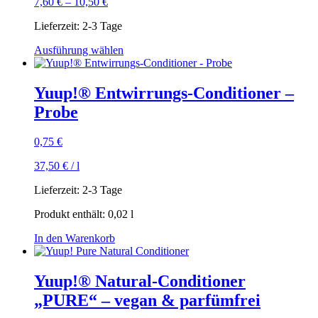
7,60
€
–
10,50
€
Lieferzeit:
2-3 Tage
Dieses
Ausführung wählen
Produkt
weist
mehrere
Yuup!® Entwirrungs-Conditioner –
Varianten
Probe
auf.
Die
Optionen
0,75
€
können
auf
37,50
€
/
l
der
Produktseite
Lieferzeit:
2-3 Tage
gewählt
Produkt enthält: 0,02
l
werden
In den Warenkorb
Yuup!® Natural-Conditioner
„PURE“ – vegan & parfümfrei