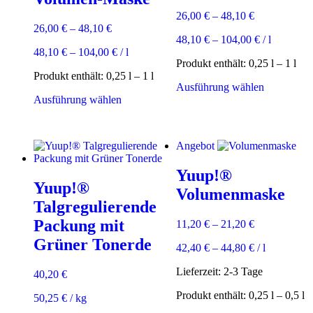
26,00
€
–
48,10
€
26,00
€
–
48,10
€
48,10
€
–
104,00
€
/
l
48,10
€
–
104,00
€
/
l
Produkt enthält: 0,25
l
– 1
l
Produkt enthält: 0,25
l
– 1
l
Dieses
Ausführung wählen
Dieses
Produkt
Ausführung wählen
Produkt
weist
weist
mehrere
mehrere
Varianten
Angebot
Varianten
auf.
auf.
Die
Yuup!®
Die
Optionen
Yuup!®
Optionen
können
Volumenmaske
können
auf
Talgregulierende
auf
der
Packung mit
11,20
€
–
21,20
€
der
Produktsei
Produktseite
gewählt
Grüner Tonerde
42,40
€
–
44,80
€
/
l
gewählt
werden
werden
Lieferzeit:
2-3 Tage
40,20
€
Produkt enthält: 0,25
l
– 0,5
l
50,25
€
/
kg