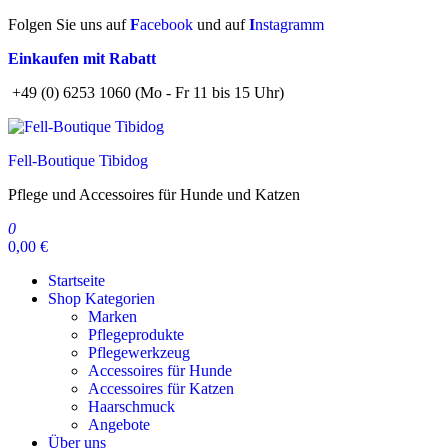
Zum
Folgen Sie uns auf
F
acebook
und auf
I
nstagramm
Inhalt
Einkaufen mit Rabatt
springen
+49 (0) 6253 1060 (Mo - Fr 11 bis 15 Uhr)
Fell-Boutique Tibidog
Pflege und Accessoires für Hunde und Katzen
0
0,00 €
Startseite
Shop Kategorien
Marken
Pflegeprodukte
Pflegewerkzeug
Accessoires für Hunde
Accessoires für Katzen
Haarschmuck
Angebote
Über uns