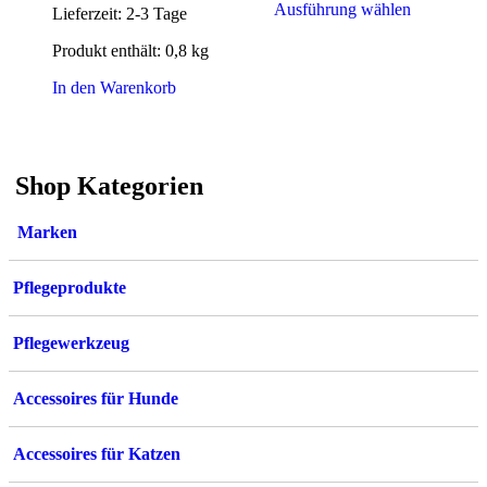
Dieses
Ausführung wählen
Lieferzeit:
2-3 Tage
Produkt
weist
Produkt enthält: 0,8
kg
mehrere
Varianten
In den Warenkorb
auf.
Die
Optionen
können
Shop Kategorien
auf
der
Produktsei
Marken
gewählt
werden
Pflegeprodukte
Pflegewerkzeug
Accessoires für Hunde
Accessoires für Katzen