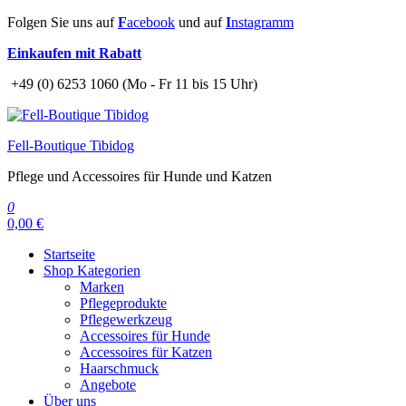
Zum
Folgen Sie uns auf
F
acebook
und auf
I
nstagramm
Inhalt
Einkaufen mit Rabatt
springen
+49 (0) 6253 1060 (Mo - Fr 11 bis 15 Uhr)
Fell-Boutique Tibidog
Pflege und Accessoires für Hunde und Katzen
0
0,00 €
Startseite
Shop Kategorien
Marken
Pflegeprodukte
Pflegewerkzeug
Accessoires für Hunde
Accessoires für Katzen
Haarschmuck
Angebote
Über uns