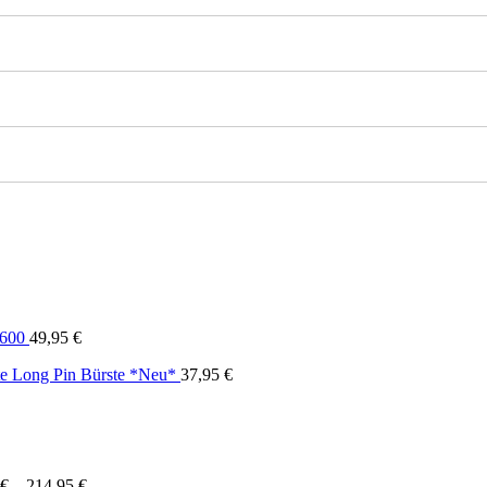
1600
49,95
€
e Long Pin Bürste *Neu*
37,95
€
€
–
214,95
€