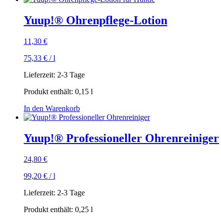
Yuup!® Ohrenpflege-Lotion
11,30
€
75,33
€
/
l
Lieferzeit:
2-3 Tage
Produkt enthält: 0,15
l
In den Warenkorb
Yuup!® Professioneller Ohrenreiniger
24,80
€
99,20
€
/
l
Lieferzeit:
2-3 Tage
Produkt enthält: 0,25
l