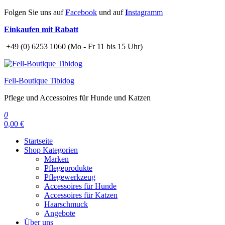
Zum
Folgen Sie uns auf
F
acebook
und auf
I
nstagramm
Inhalt
Einkaufen mit Rabatt
springen
+49 (0) 6253 1060 (Mo - Fr 11 bis 15 Uhr)
Fell-Boutique Tibidog
Pflege und Accessoires für Hunde und Katzen
0
0,00 €
Startseite
Shop Kategorien
Marken
Pflegeprodukte
Pflegewerkzeug
Accessoires für Hunde
Accessoires für Katzen
Haarschmuck
Angebote
Über uns