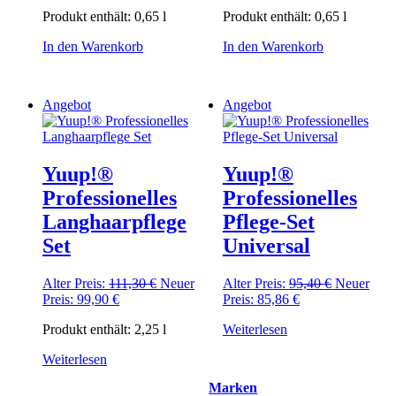
Produkt enthält: 0,65
l
Produkt enthält: 0,65
l
In den Warenkorb
In den Warenkorb
Angebot
Angebot
Yuup!®
Yuup!®
Professionelles
Professionelles
Langhaarpflege
Pflege-Set
Set
Universal
Ursprünglicher
Ursprüngli
Alter Preis:
111,30
€
Neuer
Alter Preis:
95,40
€
Neuer
Aktueller
Preis
Aktueller
Preis
Preis:
99,90
€
Preis:
85,86
€
Preis
war:
Preis
war:
Produkt enthält: 2,25
l
Weiterlesen
ist:
111,30 €
ist:
95,40 €
99,90 €.
85,86 €.
Weiterlesen
Marken