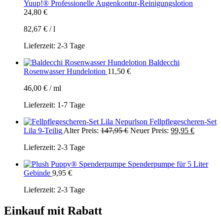
Yuup!® Professionelle Augenkontur-Reinigungslotion
24,80
€
82,67
€
/
l
Lieferzeit:
2-3 Tage
Baldecchi
Rosenwasser Hundelotion
11,50
€
46,00
€
/
ml
Lieferzeit:
1-7 Tage
Nepurlson Fellpflegescheren-Set
Ursprünglicher
Aktuelle
Lila 9-Teilig
Alter Preis:
147,95
€
Neuer Preis:
99,95
€
Preis
Preis
Lieferzeit:
2-3 Tage
war:
ist:
147,95 €
99,95 €.
Spenderpumpe für 5 Liter
Gebinde
9,95
€
Lieferzeit:
2-3 Tage
Einkauf mit Rabatt