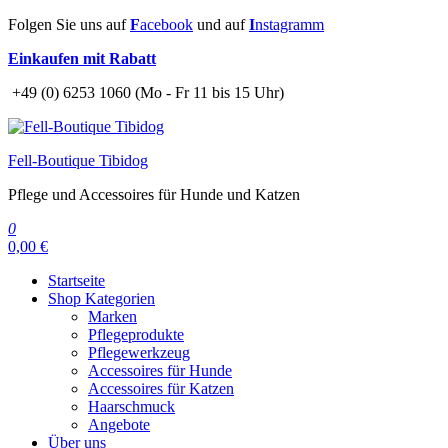
Zum
Folgen Sie uns auf
F
acebook
und auf
I
nstagramm
Inhalt
Einkaufen mit Rabatt
springen
+49 (0) 6253 1060 (Mo - Fr 11 bis 15 Uhr)
Fell-Boutique Tibidog
Pflege und Accessoires für Hunde und Katzen
0
0,00 €
Startseite
Shop Kategorien
Marken
Pflegeprodukte
Pflegewerkzeug
Accessoires für Hunde
Accessoires für Katzen
Haarschmuck
Angebote
Über uns