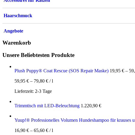
Accessoires für Katzen
Haarschmuck
Angebote
Warenkorb
Unsere Beliebtesten Produkte
Plush Puppy® Coat Rescue (SOS Repair Maske)
19,95
€
–
59
59,95
€
–
79,80
€
/
l
Lieferzeit:
2-3 Tage
Trimmtisch mit LED-Beleuchtung
1.220,90
€
Yuup!® Professionelles Volumen Hundeshampoo für krauses un
16,90
€
–
65,60
€
/
l