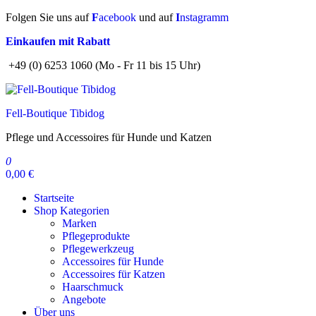
Zum
Folgen Sie uns auf
F
acebook
und auf
I
nstagramm
Inhalt
Einkaufen mit Rabatt
springen
+49 (0) 6253 1060 (Mo - Fr 11 bis 15 Uhr)
Fell-Boutique Tibidog
Pflege und Accessoires für Hunde und Katzen
0
0,00 €
Startseite
Shop Kategorien
Marken
Pflegeprodukte
Pflegewerkzeug
Accessoires für Hunde
Accessoires für Katzen
Haarschmuck
Angebote
Über uns