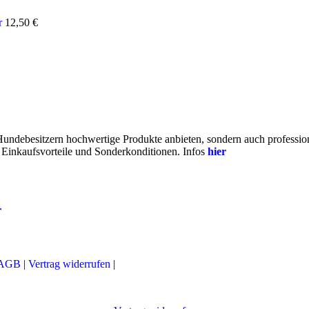
r
12,50
€
 Hundebesitzern hochwertige Produkte anbieten, sondern auch profess
e Einkaufsvorteile und Sonderkonditionen. Infos
hier
r
AGB
|
Vertrag widerrufen
|