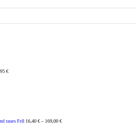
,95
€
d raues Fell
16,40
€
–
169,00
€