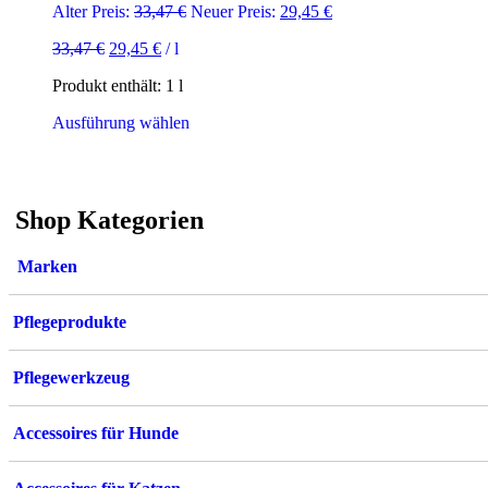
Ursprünglicher
Aktueller
Alter Preis:
33,47
€
Neuer Preis:
29,45
€
Preis
Preis
Ursprünglicher
Aktueller
33,47
€
29,45
€
/
l
war:
ist:
Preis
Preis
33,47 €
29,45 €.
Produkt enthält: 1
l
war:
ist:
33,47 €
29,45 €.
Dieses
Ausführung wählen
Produkt
weist
mehrere
Varianten
Shop Kategorien
auf.
Die
Optionen
Marken
können
auf
der
Pflegeprodukte
Produktseite
gewählt
werden
Pflegewerkzeug
Accessoires für Hunde