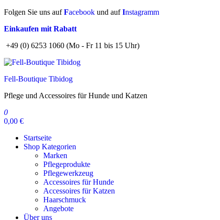
Zum
Folgen Sie uns auf
F
acebook
und auf
I
nstagramm
Inhalt
Einkaufen mit Rabatt
springen
+49 (0) 6253 1060 (Mo - Fr 11 bis 15 Uhr)
Fell-Boutique Tibidog
Pflege und Accessoires für Hunde und Katzen
0
0,00 €
Startseite
Shop Kategorien
Marken
Pflegeprodukte
Pflegewerkzeug
Accessoires für Hunde
Accessoires für Katzen
Haarschmuck
Angebote
Über uns