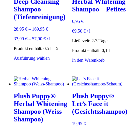
Deep Cleansing
Herbal Whitening
Shampoo
Shampoo – Petites
(Tiefenreinigung)
6,95
€
28,95
€
–
169,95
€
69,50
€
/
l
33,99
€
–
57,90
€
/
l
Lieferzeit:
2-3 Tage
Produkt enthält: 0,5
l
– 5
l
Produkt enthält: 0,1
l
Dieses
Ausführung wählen
In den Warenkorb
Produkt
weist
mehrere
Varianten
auf.
Die
Optionen
Plush Puppy®
Plush Puppy®
können
Herbal Whitening
Let’s Face it
auf
der
Shampoo (Weiss-
(Gesichtsshampoo)
Produktseite
Shampoo)
gewählt
19,95
€
werden