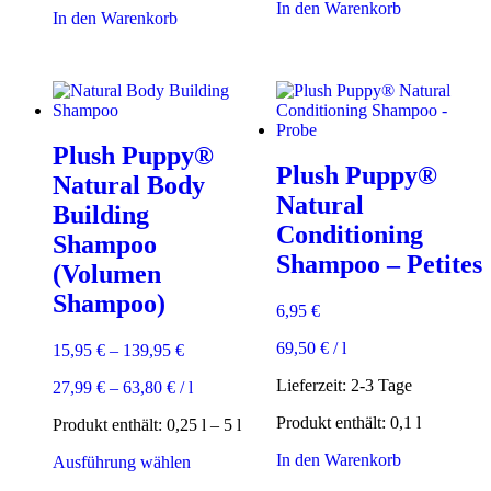
In den Warenkorb
In den Warenkorb
Plush Puppy®
Plush Puppy®
Natural Body
Natural
Building
Conditioning
Shampoo
Shampoo – Petites
(Volumen
Shampoo)
6,95
€
69,50
€
/
l
15,95
€
–
139,95
€
Lieferzeit:
2-3 Tage
27,99
€
–
63,80
€
/
l
Produkt enthält: 0,1
l
Produkt enthält: 0,25
l
– 5
l
In den Warenkorb
Dieses
Ausführung wählen
Produkt