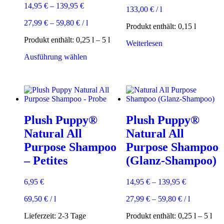
14,95
€
–
139,95
€
133,00
€
/
l
27,99
€
–
59,80
€
/
l
Produkt enthält: 0,15
l
Produkt enthält: 0,25
l
– 5
l
Weiterlesen
Dieses
Ausführung wählen
Produkt
weist
mehrere
Varianten
auf.
Die
Plush Puppy®
Plush Puppy®
Optionen
können
Natural All
Natural All
auf
Purpose Shampoo
Purpose Shampoo
der
Produktseite
– Petites
(Glanz-Shampoo)
gewählt
werden
6,95
€
14,95
€
–
139,95
€
69,50
€
/
l
27,99
€
–
59,80
€
/
l
Lieferzeit:
2-3 Tage
Produkt enthält: 0,25
l
– 5
l