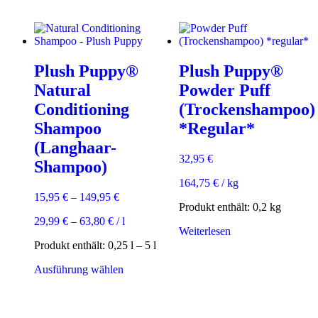
weist
mehrere
Varianten
auf.
Die
Plush Puppy®
Plush Puppy®
Optionen
können
Natural
Powder Puff
auf
Conditioning
(Trockenshampoo)
der
Produktseite
Shampoo
*Regular*
gewählt
(Langhaar-
werden
32,95
€
Shampoo)
164,75
€
/
kg
15,95
€
–
149,95
€
Produkt enthält: 0,2
kg
29,99
€
–
63,80
€
/
l
Weiterlesen
Produkt enthält: 0,25
l
– 5
l
Dieses
Ausführung wählen
Produkt
weist
mehrere