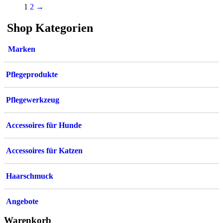
Varianten
1
2
→
auf.
Die
Shop Kategorien
Optionen
können
auf
Marken
der
Produktseite
gewählt
Pflegeprodukte
werden
Pflegewerkzeug
Accessoires für Hunde
Accessoires für Katzen
Haarschmuck
Angebote
Warenkorb