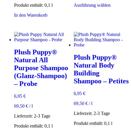
Dieses
Produkt enthält: 0,1
l
Ausführung wählen
Produkt
In den Warenkorb
weist
mehrere
Varianten
auf.
Die
Optionen
können
Plush Puppy®
auf
Plush Puppy®
der
Natural All
Produktsei
Natural Body
Purpose Shampoo
gewählt
Building
werden
(Glanz-Shampoo)
Shampoo – Petites
– Probe
6,95
€
6,95
€
69,50
€
/
l
69,50
€
/
l
Lieferzeit:
2-3 Tage
Lieferzeit:
2-3 Tage
Produkt enthält: 0,1
l
Produkt enthält: 0,1
l