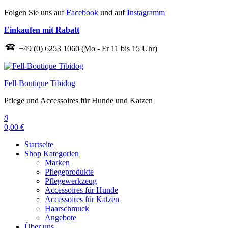
Zum
Folgen Sie uns auf
F
acebook
und auf
I
nstagramm
Inhalt
Einkaufen mit Rabatt
springen
+49 (0) 6253 1060 (Mo - Fr 11 bis 15 Uhr)
Fell-Boutique Tibidog
Pflege und Accessoires für Hunde und Katzen
0
0,00 €
Startseite
Shop Kategorien
Marken
Pflegeprodukte
Pflegewerkzeug
Accessoires für Hunde
Accessoires für Katzen
Haarschmuck
Angebote
Über uns