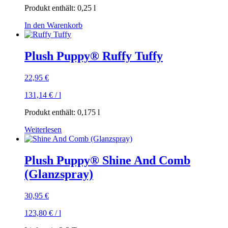
Produkt enthält: 0,25
l
In den Warenkorb
Plush Puppy® Ruffy Tuffy
22,95
€
131,14
€
/
l
Produkt enthält: 0,175
l
Weiterlesen
Plush Puppy® Shine And Comb
(Glanzspray)
30,95
€
123,80
€
/
l