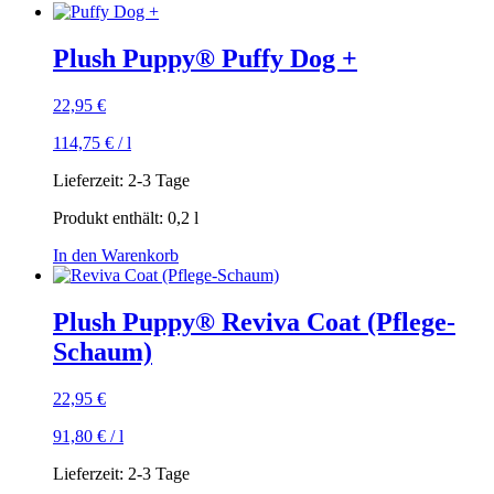
Plush Puppy® Puffy Dog +
22,95
€
114,75
€
/
l
Lieferzeit:
2-3 Tage
Produkt enthält: 0,2
l
In den Warenkorb
Plush Puppy® Reviva Coat (Pflege-
Schaum)
22,95
€
91,80
€
/
l
Lieferzeit:
2-3 Tage