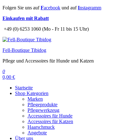
Zum
Folgen Sie uns auf
F
acebook
und auf
I
nstagramm
Inhalt
Einkaufen mit Rabatt
springen
+49 (0) 6253 1060 (Mo - Fr 11 bis 15 Uhr)
Fell-Boutique Tibidog
Pflege und Accessoires für Hunde und Katzen
0
0,00 €
Startseite
Shop Kategorien
Marken
Pflegeprodukte
Pflegewerkzeug
Accessoires für Hunde
Accessoires für Katzen
Haarschmuck
Angebote
Über uns