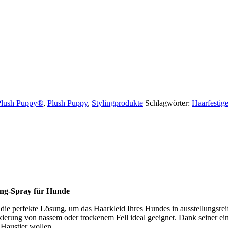
Plush Puppy®
,
Plush Puppy
,
Stylingprodukte
Schlagwörter:
Haarfestige
hing-Spray für Hunde
die perfekte Lösung, um das Haarkleid Ihres Hundes in ausstellungsreif
ixierung von nassem oder trockenem Fell ideal geeignet. Dank seiner ein
 Haustier wollen.