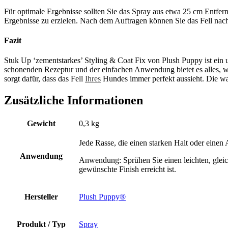
Für optimale Ergebnisse sollten Sie das Spray aus etwa 25 cm Entfer
Ergebnisse zu erzielen. Nach dem Auftragen können Sie das Fell nach
Fazit
Stuk Up ‘zementstarkes’ Styling & Coat Fix von Plush Puppy ist ein 
schonenden Rezeptur und der einfachen Anwendung bietet es alles, was
sorgt dafür, dass das Fell
Ihres
Hundes immer perfekt aussieht. Die was
Zusätzliche Informationen
Gewicht
0,3 kg
Jede Rasse, die einen starken Halt oder einen 
Anwendung
Anwendung: Sprühen Sie einen leichten, gleic
gewünschte Finish erreicht ist.
Hersteller
Plush Puppy®
Produkt / Typ
Spray