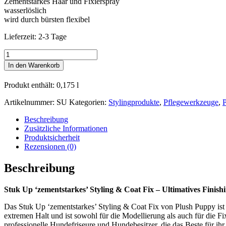
Zementstarkes Haar und Fixierspray
wasserlöslich
wird durch bürsten flexibel
Lieferzeit:
2-3 Tage
Plush
Puppy®
In den Warenkorb
Stuk
Up
Produkt enthält: 0,175
l
(Fixier,-
Haar
Artikelnummer:
SU
Kategorien:
Stylingprodukte
,
Pflegewerkzeuge
,
Spray)
Menge
Beschreibung
Zusätzliche Informationen
Produktsicherheit
Rezensionen (0)
Beschreibung
Stuk Up ‘zementstarkes’ Styling & Coat Fix – Ultimatives Finis
Das Stuk Up ‘zementstarkes’ Styling & Coat Fix von Plush Puppy ist 
extremen Halt und ist sowohl für die Modellierung als auch für die F
professionelle Hundefriseure und Hundebesitzer, die das Beste für ihr