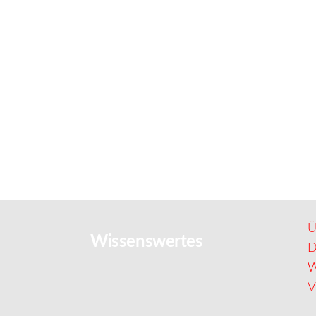
Ü
Wissenswertes
D
W
V