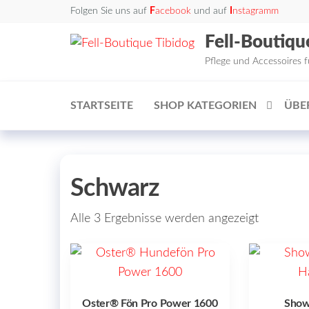
Zum
Folgen Sie uns auf
F
acebook
und auf
I
nstagramm
Inhalt
Fell-Boutiqu
springen
Pflege und Accessoires 
STARTSEITE
SHOP KATEGORIEN
ÜBE
Schwarz
Alle 3 Ergebnisse werden angezeigt
Oster® Fön Pro Power 1600
Show