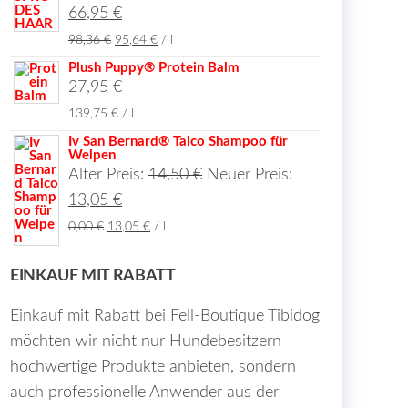
Aktueller
Preis
66,95
€
Preis
war:
98,36
€
95,64
€
/
l
ist:
68,85 €
Plush Puppy® Protein Balm
27,95
€
66,95 €.
139,75
€
/
l
Iv San Bernard® Talco Shampoo für
Welpen
Ursprünglicher
Alter Preis:
14,50
€
Neuer Preis:
Aktueller
Preis
13,05
€
Preis
war:
Ursprünglicher
Aktueller
0,00
€
13,05
€
/
l
Preis
Preis
ist:
14,50 €
war:
ist:
EINKAUF MIT RABATT
13,05 €.
0,00 €
13,05 €.
Einkauf mit Rabatt bei Fell-Boutique Tibidog
möchten wir nicht nur Hundebesitzern
hochwertige Produkte anbieten, sondern
auch professionelle Anwender aus der