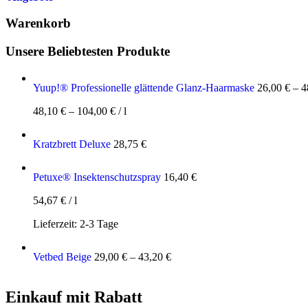
Warenkorb
Unsere Beliebtesten Produkte
Yuup!® Professionelle glättende Glanz-Haarmaske
26,00
€
–
4
48,10
€
–
104,00
€
/
l
Kratzbrett Deluxe
28,75
€
Petuxe® Insektenschutzspray
16,40
€
54,67
€
/
l
Lieferzeit:
2-3 Tage
Vetbed Beige
29,00
€
–
43,20
€
Einkauf mit Rabatt