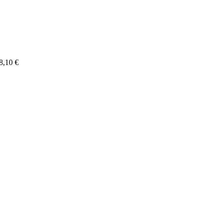
8,10
€