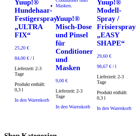
Yuup!®
Yuup!®
werden
Hundehaar-
Modell-
Festigerspray
Yuup!®
Spray /
„ULTRA
Misch-Dose
Frisierspray
FIX“
und Pinsel
„EASY
für
SHAPE“
25,20
€
Conditioner
29,60
€
84,00
€
/
l
und
98,67
€
/
l
Masken
Lieferzeit:
2-3
Tage
Lieferzeit:
2-3
9,00
€
Tage
Produkt enthält:
0,3
l
Lieferzeit:
2-3
Produkt enthält:
Tage
0,3
l
In den Warenkorb
In den Warenkorb
In den Warenkorb
Shop Kategorien