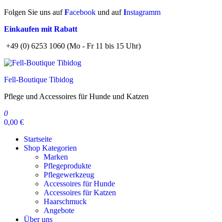
Zum
Folgen Sie uns auf
F
acebook
und auf
I
nstagramm
Inhalt
Einkaufen mit Rabatt
springen
+49 (0) 6253 1060 (Mo - Fr 11 bis 15 Uhr)
Fell-Boutique Tibidog
Pflege und Accessoires für Hunde und Katzen
0
0,00 €
Startseite
Shop Kategorien
Marken
Pflegeprodukte
Pflegewerkzeug
Accessoires für Hunde
Accessoires für Katzen
Haarschmuck
Angebote
Über uns