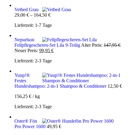
Vetbed Grau
29,00
€
–
164,50
€
Lieferzeit:
1-7 Tage
Nepurlson
Ursprün
Fellpflegescheren-Set Lila 9-Teilig
Alter Preis:
147,95
€
Aktueller
Preis
Neuer Preis:
99,95
€
Preis
war:
Lieferzeit:
2-3 Tage
ist:
147,95 
99,95 €.
Yuup!®
Festes
Hundeshampoo: 2-in-1 Shampoo & Conditioner
12,50
€
156,25
€
/
kg
Lieferzeit:
2-3 Tage
Oster® Fön
Pro Power 1600
49,95
€