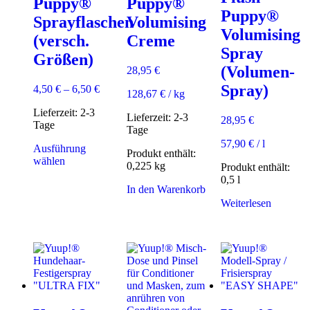
Puppy®
Puppy®
Puppy®
Sprayflaschen
Volumising
Volumising
(versch.
Creme
Spray
Größen)
(Volumen-
28,95
€
Spray)
4,50
€
–
6,50
€
128,67
€
/
kg
Lieferzeit:
2-3
Lieferzeit:
2-3
28,95
€
Tage
Tage
57,90
€
/
l
Ausführung
Produkt enthält:
Dieses
wählen
0,225
kg
Produkt enthält:
Produkt
0,5
l
weist
In den Warenkorb
mehrere
Weiterlesen
Varianten
auf.
Die
Optionen
können
auf
der
Produktseite
gewählt