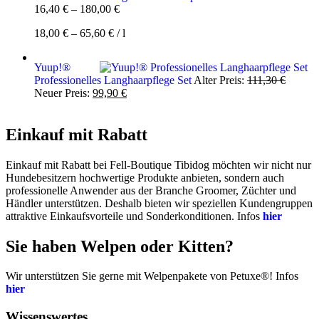
16,40
€
–
180,00
€
18,00
€
–
65,60
€
/
l
Yuup!®
Ursprün
Professionelles Langhaarpflege Set
Alter Preis:
111,30
€
Aktueller
Preis
Neuer Preis:
99,90
€
Preis
war:
ist:
111,30 
99,90 €.
Einkauf mit Rabatt
Einkauf mit Rabatt bei Fell-Boutique Tibidog möchten wir nicht nur
Hundebesitzern hochwertige Produkte anbieten, sondern auch
professionelle Anwender aus der Branche Groomer, Züchter und
Händler unterstützen. Deshalb bieten wir speziellen Kundengruppen
attraktive Einkaufsvorteile und Sonderkonditionen. Infos
hier
Sie haben Welpen oder Kitten?
Wir unterstützen Sie gerne mit Welpenpakete von Petuxe®! Infos
hier
Wissenswertes