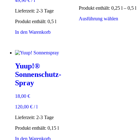
49,90
€
/
l
Produkt enthält: 0,25
l
– 0,5
l
Lieferzeit:
2-3 Tage
Dieses
Ausführung wählen
Produkt enthält: 0,5
l
Produkt
weist
In den Warenkorb
mehrere
Varianten
auf.
Die
Optionen
können
Yuup!®
auf
Sonnenschutz-
der
Produktsei
Spray
gewählt
werden
18,00
€
120,00
€
/
l
Lieferzeit:
2-3 Tage
Produkt enthält: 0,15
l
In den Warenkorb