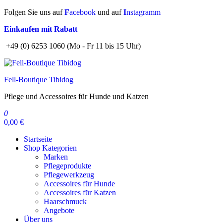
Zum
Folgen Sie uns auf
F
acebook
und auf
I
nstagramm
Inhalt
Einkaufen mit Rabatt
springen
+49 (0) 6253 1060 (Mo - Fr 11 bis 15 Uhr)
Fell-Boutique Tibidog
Pflege und Accessoires für Hunde und Katzen
0
0,00 €
Startseite
Shop Kategorien
Marken
Pflegeprodukte
Pflegewerkzeug
Accessoires für Hunde
Accessoires für Katzen
Haarschmuck
Angebote
Über uns