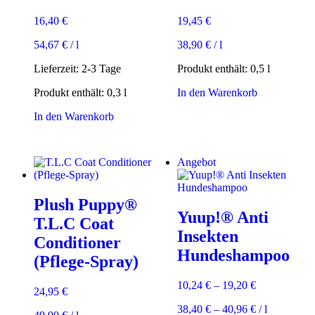
16,40
€
19,45
€
54,67
€
/
l
38,90
€
/
l
Lieferzeit:
2-3 Tage
Produkt enthält: 0,5
l
Produkt enthält: 0,3
l
In den Warenkorb
In den Warenkorb
Angebot
Plush Puppy®
Yuup!® Anti
T.L.C Coat
Insekten
Conditioner
Hundeshampoo
(Pflege-Spray)
10,24
€
–
19,20
€
24,95
€
38,40
€
–
40,96
€
/
l