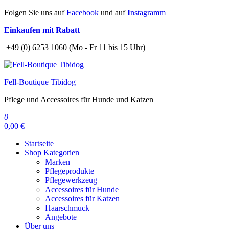
Zum
Folgen Sie uns auf
F
acebook
und auf
I
nstagramm
Inhalt
Einkaufen mit Rabatt
springen
+49 (0) 6253 1060 (Mo - Fr 11 bis 15 Uhr)
Fell-Boutique Tibidog
Pflege und Accessoires für Hunde und Katzen
0
0,00 €
Startseite
Shop Kategorien
Marken
Pflegeprodukte
Pflegewerkzeug
Accessoires für Hunde
Accessoires für Katzen
Haarschmuck
Angebote
Über uns