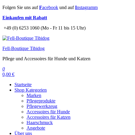
Zum
Folgen Sie uns auf
F
acebook
und auf
I
nstagramm
Inhalt
Einkaufen mit Rabatt
springen
+49 (0) 6253 1060 (Mo - Fr 11 bis 15 Uhr)
Fell-Boutique Tibidog
Pflege und Accessoires für Hunde und Katzen
0
0,00 €
Startseite
Shop Kategorien
Marken
Pflegeprodukte
Pflegewerkzeug
Accessoires für Hunde
Accessoires für Katzen
Haarschmuck
Angebote
Über uns