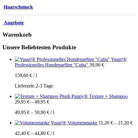
Haarschmuck
Angebote
Warenkorb
Unsere Beliebtesten Produkte
Yuup!®
Professionelles Hundeparfüm "Cuba"
39,90
€
159,60
€
/
l
Lieferzeit:
2-3 Tage
Plush Puppy® Texture + Shampoo
29,95
€
–
49,95
€
49,95
€
–
59,90
€
/
l
Yuup!® Volumenmaske
11,20
€
–
21,20
€
42,40
€
–
44,80
€
/
l