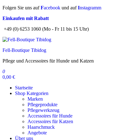
Zum
Folgen Sie uns auf
F
acebook
und auf
I
nstagramm
Inhalt
Einkaufen mit Rabatt
springen
+49 (0) 6253 1060 (Mo - Fr 11 bis 15 Uhr)
Fell-Boutique Tibidog
Pflege und Accessoires für Hunde und Katzen
0
0,00 €
Startseite
Shop Kategorien
Marken
Pflegeprodukte
Pflegewerkzeug
Accessoires für Hunde
Accessoires für Katzen
Haarschmuck
Angebote
Über uns