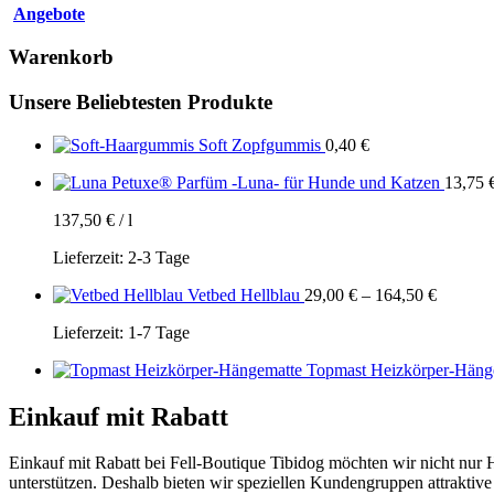
Angebote
Warenkorb
Unsere Beliebtesten Produkte
Soft Zopfgummis
0,40
€
Petuxe® Parfüm -Luna- für Hunde und Katzen
13,75
137,50
€
/
l
Lieferzeit:
2-3 Tage
Vetbed Hellblau
29,00
€
–
164,50
€
Lieferzeit:
1-7 Tage
Topmast Heizkörper-Häng
Einkauf mit Rabatt
Einkauf mit Rabatt bei Fell-Boutique Tibidog möchten wir nicht nur
unterstützen. Deshalb bieten wir speziellen Kundengruppen attraktiv