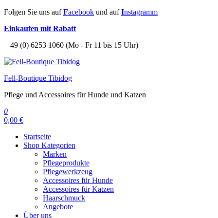
Zum
Folgen Sie uns auf
F
acebook
und auf
I
nstagramm
Inhalt
Einkaufen mit Rabatt
springen
+49 (0) 6253 1060 (Mo - Fr 11 bis 15 Uhr)
Fell-Boutique Tibidog
Pflege und Accessoires für Hunde und Katzen
0
0,00 €
Startseite
Shop Kategorien
Marken
Pflegeprodukte
Pflegewerkzeug
Accessoires für Hunde
Accessoires für Katzen
Haarschmuck
Angebote
Über uns