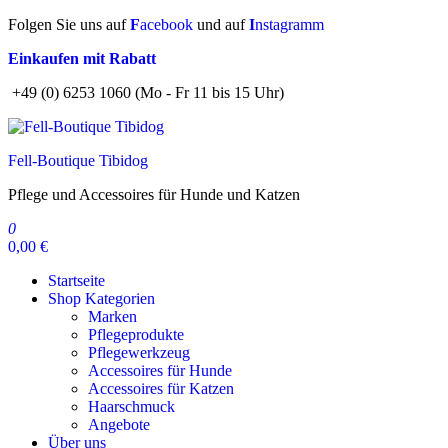
Zum
Folgen Sie uns auf
F
acebook
und auf
I
nstagramm
Inhalt
Einkaufen mit Rabatt
springen
+49 (0) 6253 1060 (Mo - Fr 11 bis 15 Uhr)
Fell-Boutique Tibidog
Pflege und Accessoires für Hunde und Katzen
0
0,00 €
Startseite
Shop Kategorien
Marken
Pflegeprodukte
Pflegewerkzeug
Accessoires für Hunde
Accessoires für Katzen
Haarschmuck
Angebote
Über uns