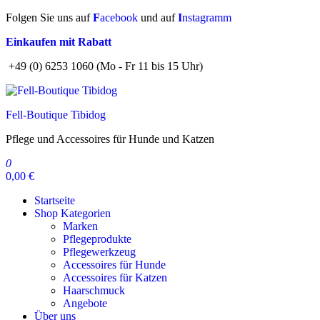
Zum
Folgen Sie uns auf
F
acebook
und auf
I
nstagramm
Inhalt
Einkaufen mit Rabatt
springen
+49 (0) 6253 1060 (Mo - Fr 11 bis 15 Uhr)
Fell-Boutique Tibidog
Pflege und Accessoires für Hunde und Katzen
0
0,00 €
Startseite
Shop Kategorien
Marken
Pflegeprodukte
Pflegewerkzeug
Accessoires für Hunde
Accessoires für Katzen
Haarschmuck
Angebote
Über uns