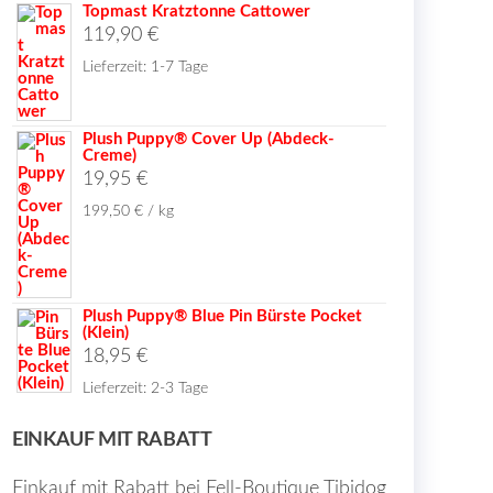
war:
ist:
Topmast Kratztonne Cattower
20,99 €.
119,90
€
47,66 €
41,98 €.
Lieferzeit:
1-7 Tage
Plush Puppy® Cover Up (Abdeck-
Creme)
19,95
€
199,50
€
/
kg
Plush Puppy® Blue Pin Bürste Pocket
(Klein)
18,95
€
Lieferzeit:
2-3 Tage
EINKAUF MIT RABATT
Einkauf mit Rabatt bei Fell-Boutique Tibidog