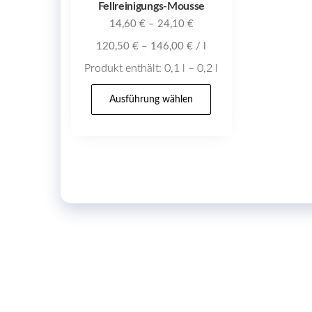
Fellreinigungs-Mousse
14,60
€
–
24,10
€
120,50
€
–
146,00
€
/
l
Produkt enthält: 0,1
l
– 0,2
l
Dieses
Ausführung wählen
Produkt
weist
mehrere
Varianten
auf.
Die
Optionen
können
auf
der
Produktseite