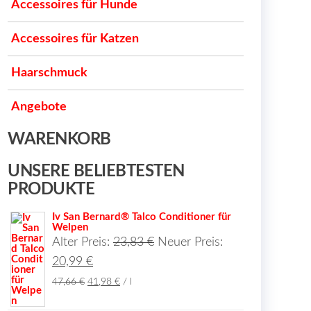
Accessoires für Hunde
Accessoires für Katzen
Haarschmuck
Angebote
WARENKORB
UNSERE BELIEBTESTEN
PRODUKTE
Iv San Bernard® Talco Conditioner für
Welpen
Ursprünglicher
Alter Preis:
23,83
€
Neuer Preis:
Aktueller
Preis
20,99
€
Preis
war:
Ursprünglicher
Aktueller
47,66
€
41,98
€
/
l
Preis
Preis
ist:
23,83 €