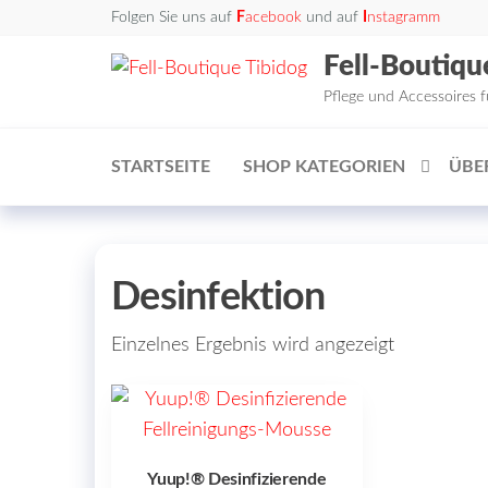
Zum
Folgen Sie uns auf
F
acebook
und auf
I
nstagramm
Inhalt
Fell-Boutiqu
springen
Pflege und Accessoires 
STARTSEITE
SHOP KATEGORIEN
ÜBE
Desinfektion
Einzelnes Ergebnis wird angezeigt
Yuup!® Desinfizierende