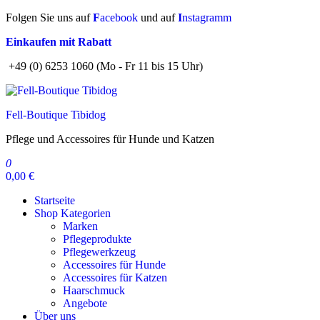
Zum
Folgen Sie uns auf
F
acebook
und auf
I
nstagramm
Inhalt
Einkaufen mit Rabatt
springen
+49 (0) 6253 1060 (Mo - Fr 11 bis 15 Uhr)
Fell-Boutique Tibidog
Pflege und Accessoires für Hunde und Katzen
0
0,00 €
Startseite
Shop Kategorien
Marken
Pflegeprodukte
Pflegewerkzeug
Accessoires für Hunde
Accessoires für Katzen
Haarschmuck
Angebote
Über uns