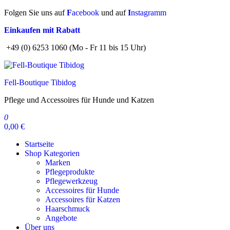
Zum
Folgen Sie uns auf
F
acebook
und auf
I
nstagramm
Inhalt
Einkaufen mit Rabatt
springen
+49 (0) 6253 1060 (Mo - Fr 11 bis 15 Uhr)
Fell-Boutique Tibidog
Pflege und Accessoires für Hunde und Katzen
0
0,00 €
Startseite
Shop Kategorien
Marken
Pflegeprodukte
Pflegewerkzeug
Accessoires für Hunde
Accessoires für Katzen
Haarschmuck
Angebote
Über uns