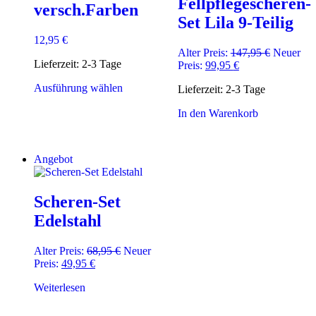
Fellpflegescheren-
versch.Farben
Set Lila 9-Teilig
12,95
€
Ursprüngl
Alter Preis:
147,95
€
Neuer
Lieferzeit:
2-3 Tage
Aktueller
Preis
Preis:
99,95
€
Preis
war:
Dieses
Ausführung wählen
Lieferzeit:
2-3 Tage
ist:
147,95 €
Produkt
99,95 €.
weist
In den Warenkorb
mehrere
Varianten
auf.
Angebot
Die
Optionen
können
Scheren-Set
auf
der
Edelstahl
Produktseite
gewählt
Ursprünglicher
Alter Preis:
68,95
€
Neuer
werden
Aktueller
Preis
Preis:
49,95
€
Preis
war:
Weiterlesen
ist:
68,95 €
49,95 €.