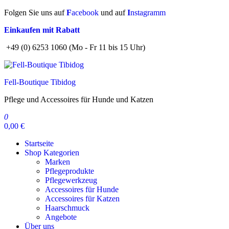
Zum
Folgen Sie uns auf
F
acebook
und auf
I
nstagramm
Inhalt
Einkaufen mit Rabatt
springen
+49 (0) 6253 1060 (Mo - Fr 11 bis 15 Uhr)
Fell-Boutique Tibidog
Pflege und Accessoires für Hunde und Katzen
0
0,00 €
Startseite
Shop Kategorien
Marken
Pflegeprodukte
Pflegewerkzeug
Accessoires für Hunde
Accessoires für Katzen
Haarschmuck
Angebote
Über uns