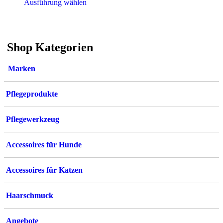
Dieses
Ausführung wählen
ist:
49,95 €
Produkt
39,95 €.
weist
mehrere
Varianten
Shop Kategorien
auf.
Die
Optionen
Marken
können
auf
der
Pflegeprodukte
Produktseite
gewählt
werden
Pflegewerkzeug
Accessoires für Hunde
Accessoires für Katzen
Haarschmuck
Angebote