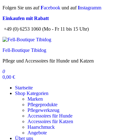
Zum
Folgen Sie uns auf
F
acebook
und auf
I
nstagramm
Inhalt
Einkaufen mit Rabatt
springen
+49 (0) 6253 1060 (Mo - Fr 11 bis 15 Uhr)
Fell-Boutique Tibidog
Pflege und Accessoires für Hunde und Katzen
0
0,00 €
Startseite
Shop Kategorien
Marken
Pflegeprodukte
Pflegewerkzeug
Accessoires für Hunde
Accessoires für Katzen
Haarschmuck
Angebote
Über uns