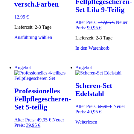
Fellpflegescheren-
versch.Farben
Set Lila 9-Teilig
12,95
€
Ursprüngl
Alter Preis:
147,95
€
Neuer
Lieferzeit:
2-3 Tage
Aktueller
Preis
Preis:
99,95
€
Preis
war:
Dieses
Ausführung wählen
Lieferzeit:
2-3 Tage
ist:
147,95 €
Produkt
99,95 €.
weist
In den Warenkorb
mehrere
Varianten
auf.
Angebot
Angebot
Die
Optionen
können
Scheren-Set
auf
Professionelles
der
Edelstahl
Produktseite
Fellpflegescheren-
gewählt
Set 5-teilig
Ursprüngli
Alter Preis:
68,95
€
Neuer
werden
Aktueller
Preis
Preis:
49,95
€
Preis
war:
Ursprünglicher
Alter Preis:
49,95
€
Neuer
Weiterlesen
ist:
68,95 €
Aktueller
Preis
Preis:
39,95
€
49,95 €.
Preis
war: