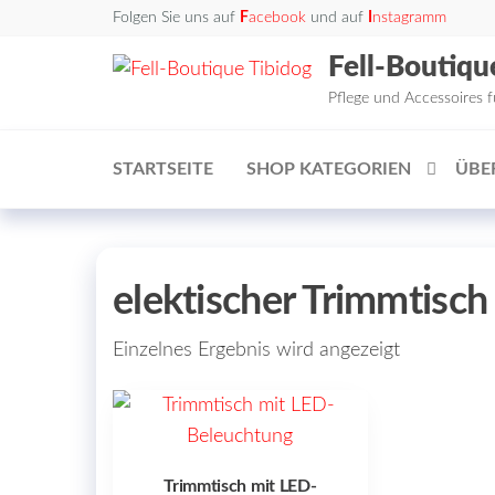
Zum
Folgen Sie uns auf
F
acebook
und auf
I
nstagramm
Inhalt
Fell-Boutiqu
springen
Pflege und Accessoires 
STARTSEITE
SHOP KATEGORIEN
ÜBE
elektischer Trimmtisc
Einzelnes Ergebnis wird angezeigt
Trimmtisch mit LED-