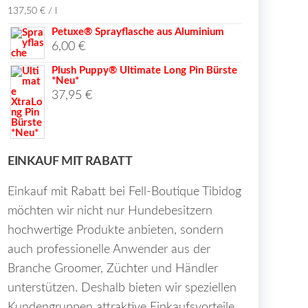
137,50
€
/
l
Petuxe® Sprayflasche aus Aluminium
6,00
€
Plush Puppy® Ultimate Long Pin Bürste
*Neu*
37,95
€
EINKAUF MIT RABATT
Einkauf mit Rabatt bei Fell-Boutique Tibidog
möchten wir nicht nur Hundebesitzern
hochwertige Produkte anbieten, sondern
auch professionelle Anwender aus der
Branche Groomer, Züchter und Händler
unterstützen. Deshalb bieten wir speziellen
Kundengruppen attraktive Einkaufsvorteile