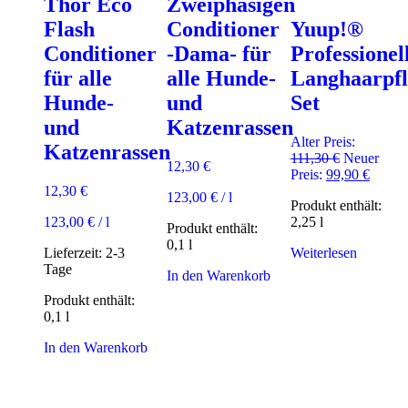
Thor Eco
Zweiphasigen
Flash
Conditioner
Yuup!®
Conditioner
-Dama- für
Professionel
für alle
alle Hunde-
Langhaarpfl
Hunde-
und
Set
und
Katzenrassen
Alter Preis:
Katzenrassen
Ursprüngli
111,30
€
Neuer
12,30
€
Preis
Aktuel
Preis:
99,90
€
war:
Preis
12,30
€
123,00
€
/
l
Produkt enthält:
111,30 €
ist:
123,00
€
/
l
2,25
l
99,90 
Produkt enthält:
0,1
l
Lieferzeit:
2-3
Weiterlesen
Tage
In den Warenkorb
Produkt enthält:
0,1
l
In den Warenkorb