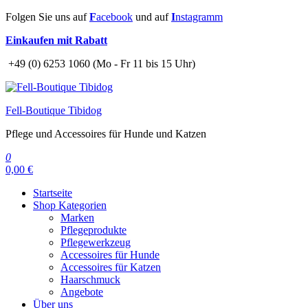
Zum
Folgen Sie uns auf
F
acebook
und auf
I
nstagramm
Inhalt
Einkaufen mit Rabatt
springen
+49 (0) 6253 1060 (Mo - Fr 11 bis 15 Uhr)
Fell-Boutique Tibidog
Pflege und Accessoires für Hunde und Katzen
0
0,00 €
Startseite
Shop Kategorien
Marken
Pflegeprodukte
Pflegewerkzeug
Accessoires für Hunde
Accessoires für Katzen
Haarschmuck
Angebote
Über uns