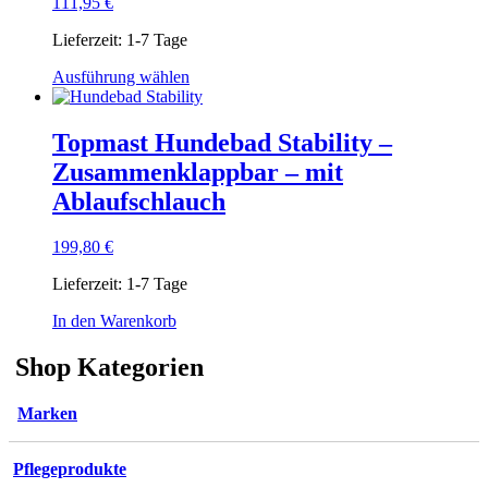
111,95
€
Lieferzeit:
1-7 Tage
Dieses
Ausführung wählen
Produkt
weist
mehrere
Topmast Hundebad Stability –
Varianten
Zusammenklappbar – mit
auf.
Die
Ablaufschlauch
Optionen
können
199,80
€
auf
der
Lieferzeit:
1-7 Tage
Produktseite
gewählt
In den Warenkorb
werden
Shop Kategorien
Marken
Pflegeprodukte