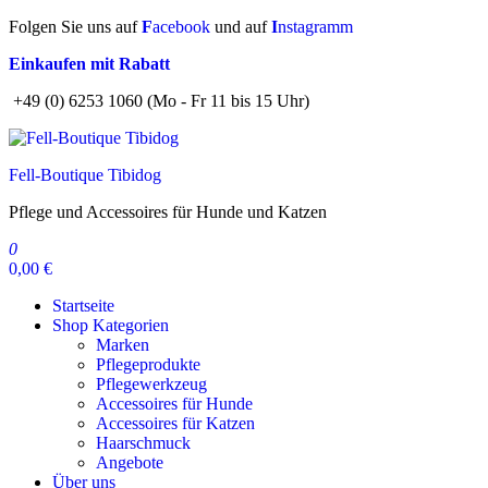
Zum
Folgen Sie uns auf
F
acebook
und auf
I
nstagramm
Inhalt
Einkaufen mit Rabatt
springen
+49 (0) 6253 1060 (Mo - Fr 11 bis 15 Uhr)
Fell-Boutique Tibidog
Pflege und Accessoires für Hunde und Katzen
0
0,00 €
Startseite
Shop Kategorien
Marken
Pflegeprodukte
Pflegewerkzeug
Accessoires für Hunde
Accessoires für Katzen
Haarschmuck
Angebote
Über uns