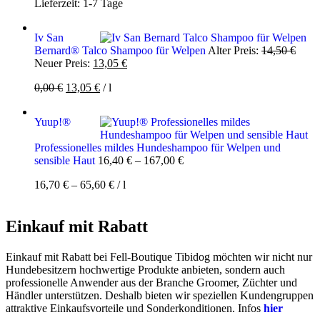
Lieferzeit:
1-7 Tage
Iv San
Urspr
Bernard® Talco Shampoo für Welpen
Alter Preis:
14,50
€
Aktueller
Preis
Neuer Preis:
13,05
€
Preis
war:
Ursprünglicher
Aktueller
0,00
€
13,05
€
/
l
ist:
14,50
Preis
Preis
13,05 €.
war:
ist:
Yuup!®
0,00 €
13,05 €.
Professionelles mildes Hundeshampoo für Welpen und
sensible Haut
16,40
€
–
167,00
€
16,70
€
–
65,60
€
/
l
Einkauf mit Rabatt
Einkauf mit Rabatt bei Fell-Boutique Tibidog möchten wir nicht nur
Hundebesitzern hochwertige Produkte anbieten, sondern auch
professionelle Anwender aus der Branche Groomer, Züchter und
Händler unterstützen. Deshalb bieten wir speziellen Kundengruppen
attraktive Einkaufsvorteile und Sonderkonditionen. Infos
hier