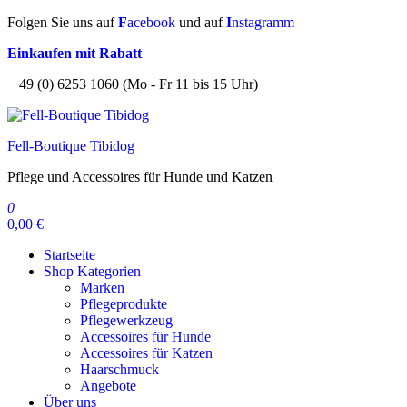
Zum
Folgen Sie uns auf
F
acebook
und auf
I
nstagramm
Inhalt
Einkaufen mit Rabatt
springen
+49 (0) 6253 1060 (Mo - Fr 11 bis 15 Uhr)
Fell-Boutique Tibidog
Pflege und Accessoires für Hunde und Katzen
0
0,00 €
Startseite
Shop Kategorien
Marken
Pflegeprodukte
Pflegewerkzeug
Accessoires für Hunde
Accessoires für Katzen
Haarschmuck
Angebote
Über uns