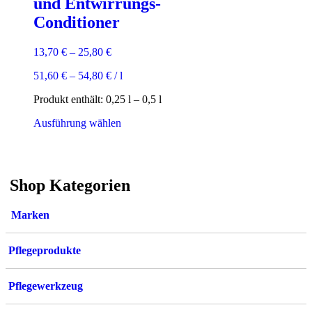
und Entwirrungs-
Conditioner
13,70
€
–
25,80
€
51,60
€
–
54,80
€
/
l
Produkt enthält: 0,25
l
– 0,5
l
Dieses
Ausführung wählen
Produkt
weist
mehrere
Varianten
Shop Kategorien
auf.
Die
Optionen
Marken
können
auf
der
Pflegeprodukte
Produktseite
gewählt
werden
Pflegewerkzeug