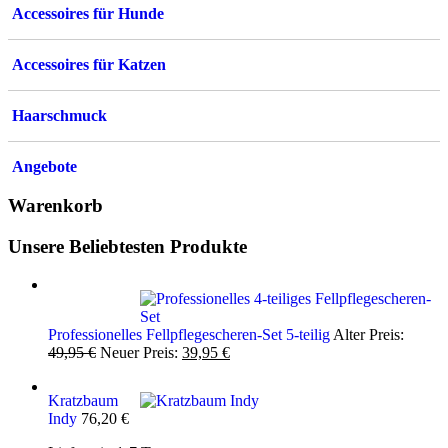
Accessoires für Hunde
Accessoires für Katzen
Haarschmuck
Angebote
Warenkorb
Unsere Beliebtesten Produkte
Professionelles Fellpflegescheren-Set 5-teilig
Alter Preis:
Ursprünglicher
Aktueller
49,95
€
Neuer Preis:
39,95
€
Preis
Preis
war:
ist:
Kratzbaum
49,95 €
39,95 €.
Indy
76,20
€