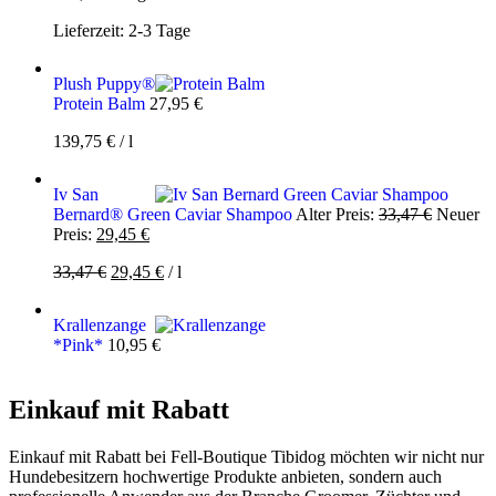
Lieferzeit:
2-3 Tage
Plush Puppy®
Protein Balm
27,95
€
139,75
€
/
l
Iv San
Ursprüng
Bernard® Green Caviar Shampoo
Alter Preis:
33,47
€
Neuer
Aktueller
Preis
Preis:
29,45
€
Preis
war:
Ursprünglicher
Aktueller
33,47
€
29,45
€
/
l
ist:
33,47 €
Preis
Preis
29,45 €.
war:
ist:
Krallenzange
33,47 €
29,45 €.
*Pink*
10,95
€
Einkauf mit Rabatt
Einkauf mit Rabatt bei Fell-Boutique Tibidog möchten wir nicht nur
Hundebesitzern hochwertige Produkte anbieten, sondern auch