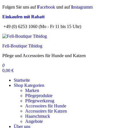
Zum
Folgen Sie uns auf
F
acebook
und auf
I
nstagramm
Inhalt
Einkaufen mit Rabatt
springen
+49 (0) 6253 1060 (Mo - Fr 11 bis 15 Uhr)
Fell-Boutique Tibidog
Pflege und Accessoires für Hunde und Katzen
0
0,00 €
Startseite
Shop Kategorien
Marken
Pflegeprodukte
Pflegewerkzeug
Accessoires für Hunde
Accessoires für Katzen
Haarschmuck
Angebote
Über uns