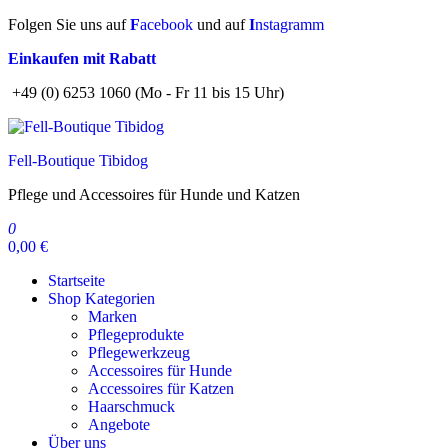
Zum
Folgen Sie uns auf
F
acebook
und auf
I
nstagramm
Inhalt
Einkaufen mit Rabatt
springen
+49 (0) 6253 1060 (Mo - Fr 11 bis 15 Uhr)
Fell-Boutique Tibidog
Pflege und Accessoires für Hunde und Katzen
0
0,00 €
Startseite
Shop Kategorien
Marken
Pflegeprodukte
Pflegewerkzeug
Accessoires für Hunde
Accessoires für Katzen
Haarschmuck
Angebote
Über uns