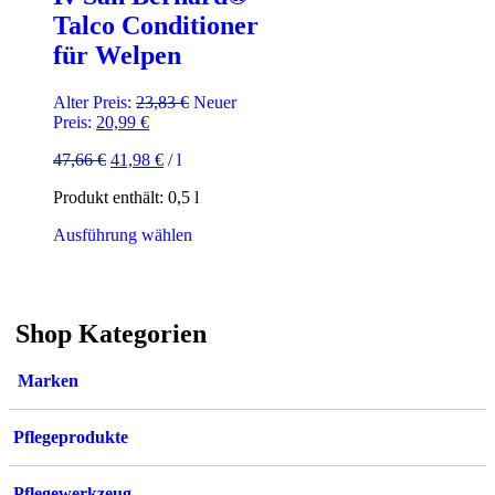
Talco Conditioner
für Welpen
Ursprünglicher
Alter Preis:
23,83
€
Neuer
Aktueller
Preis
Preis:
20,99
€
Preis
war:
Ursprünglicher
Aktueller
47,66
€
41,98
€
/
l
ist:
23,83 €
Preis
Preis
20,99 €.
Produkt enthält: 0,5
l
war:
ist:
47,66 €
41,98 €.
Dieses
Ausführung wählen
Produkt
weist
mehrere
Varianten
Shop Kategorien
auf.
Die
Optionen
Marken
können
auf
der
Pflegeprodukte
Produktseite
gewählt
werden
Pflegewerkzeug