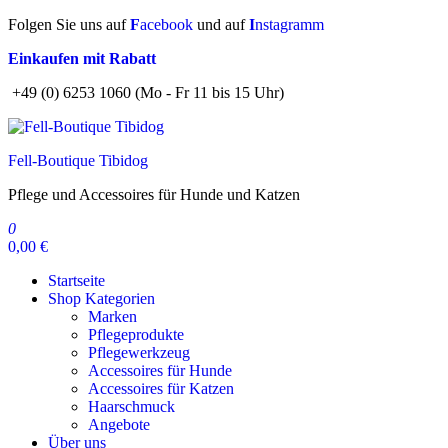
Zum
Folgen Sie uns auf
F
acebook
und auf
I
nstagramm
Inhalt
Einkaufen mit Rabatt
springen
+49 (0) 6253 1060 (Mo - Fr 11 bis 15 Uhr)
Fell-Boutique Tibidog
Pflege und Accessoires für Hunde und Katzen
0
0,00 €
Startseite
Shop Kategorien
Marken
Pflegeprodukte
Pflegewerkzeug
Accessoires für Hunde
Accessoires für Katzen
Haarschmuck
Angebote
Über uns