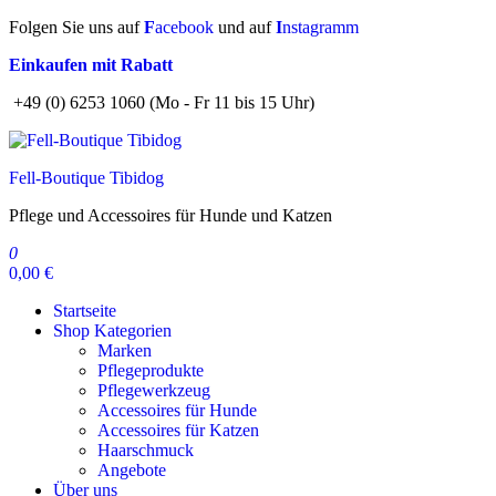
Zum
Folgen Sie uns auf
F
acebook
und auf
I
nstagramm
Inhalt
Einkaufen mit Rabatt
springen
+49 (0) 6253 1060 (Mo - Fr 11 bis 15 Uhr)
Fell-Boutique Tibidog
Pflege und Accessoires für Hunde und Katzen
0
0,00 €
Startseite
Shop Kategorien
Marken
Pflegeprodukte
Pflegewerkzeug
Accessoires für Hunde
Accessoires für Katzen
Haarschmuck
Angebote
Über uns