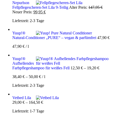
Nepurlson
Ursprün
Fellpflegescheren-Set Lila 9-Teilig
Alter Preis:
147,95
€
Aktueller
Preis
Neuer Preis:
99,95
€
Preis
war:
Lieferzeit:
2-3 Tage
ist:
147,95 
99,95 €.
Yuup!®
Natural-Conditioner „PURE“ – vegan & parfümfrei
47,90
€
47,90
€
/
l
Yuup!®
Aufhellendes
Farbpflegeshampoo für weißes Fell
12,50
€
–
19,20
€
38,40
€
–
50,00
€
/
l
Lieferzeit:
2-3 Tage
Vetbed Lila
29,00
€
–
164,50
€
Lieferzeit:
1-7 Tage