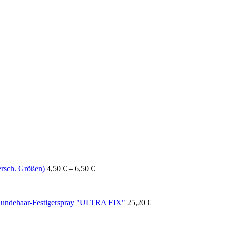
rsch. Größen)
4,50
€
–
6,50
€
undehaar-Festigerspray "ULTRA FIX"
25,20
€