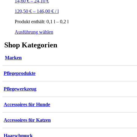
14,60
€
–
24,10
€
120,50
€
–
146,00
€
/
l
Produkt enthält: 0,1
l
– 0,2
l
Dieses
Ausführung wählen
Produkt
weist
Shop Kategorien
mehrere
Varianten
Marken
auf.
Die
Optionen
Pflegeprodukte
können
auf
der
Pflegewerkzeug
Produktseite
gewählt
werden
Accessoires für Hunde
Accessoires für Katzen
Haarschmuck