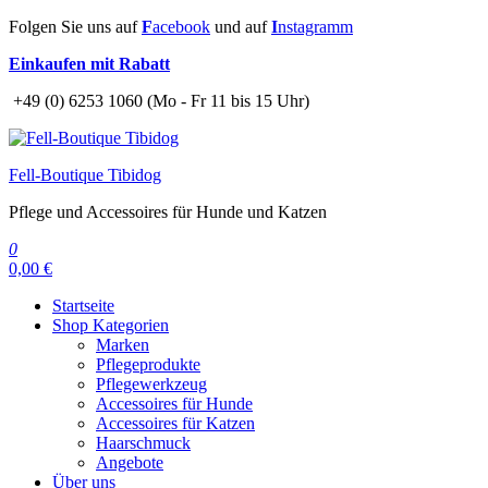
Zum
Folgen Sie uns auf
F
acebook
und auf
I
nstagramm
Inhalt
Einkaufen mit Rabatt
springen
+49 (0) 6253 1060 (Mo - Fr 11 bis 15 Uhr)
Fell-Boutique Tibidog
Pflege und Accessoires für Hunde und Katzen
0
0,00 €
Startseite
Shop Kategorien
Marken
Pflegeprodukte
Pflegewerkzeug
Accessoires für Hunde
Accessoires für Katzen
Haarschmuck
Angebote
Über uns