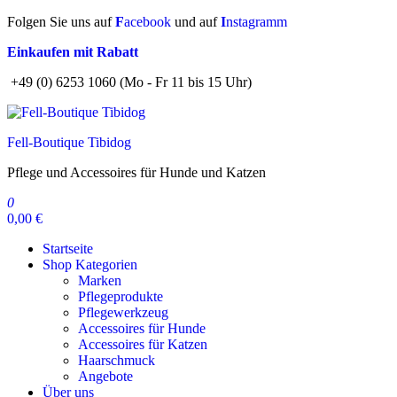
Zum
Folgen Sie uns auf
F
acebook
und auf
I
nstagramm
Inhalt
Einkaufen mit Rabatt
springen
+49 (0) 6253 1060 (Mo - Fr 11 bis 15 Uhr)
Fell-Boutique Tibidog
Pflege und Accessoires für Hunde und Katzen
0
0,00 €
Startseite
Shop Kategorien
Marken
Pflegeprodukte
Pflegewerkzeug
Accessoires für Hunde
Accessoires für Katzen
Haarschmuck
Angebote
Über uns