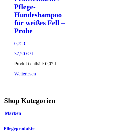
der
gewählt
Pflege-
Produktseite
werden
gewählt
Hundeshampoo
werden
für weißes Fell –
Probe
0,75
€
37,50
€
/
l
Produkt enthält: 0,02
l
Weiterlesen
Shop Kategorien
Marken
Pflegeprodukte