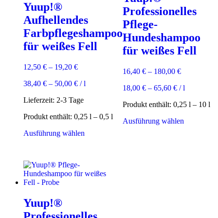
Yuup!®
Professionelles
Aufhellendes
Pflege-
Farbpflegeshampoo
Hundeshampoo
für weißes Fell
für weißes Fell
12,50
€
–
19,20
€
16,40
€
–
180,00
€
38,40
€
–
50,00
€
/
l
18,00
€
–
65,60
€
/
l
Lieferzeit:
2-3 Tage
Produkt enthält: 0,25
l
– 10
l
Produkt enthält: 0,25
l
– 0,5
l
Dieses
Ausführung wählen
Produkt
Dieses
Ausführung wählen
weist
Produkt
mehrere
weist
Varianten
mehrere
auf.
Varianten
Die
auf.
Optionen
Die
können
Optionen
auf
Yuup!®
können
der
auf
Professionelles
Produktsei