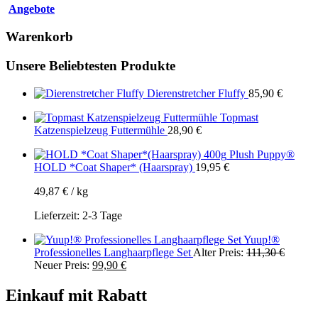
Angebote
Warenkorb
Unsere Beliebtesten Produkte
Dierenstretcher Fluffy
85,90
€
Topmast
Katzenspielzeug Futtermühle
28,90
€
Plush Puppy®
HOLD *Coat Shaper* (Haarspray)
19,95
€
49,87
€
/
kg
Lieferzeit:
2-3 Tage
Yuup!®
Ursprün
Professionelles Langhaarpflege Set
Alter Preis:
111,30
€
Aktueller
Preis
Neuer Preis:
99,90
€
Preis
war:
ist:
111,30 
Einkauf mit Rabatt
99,90 €.