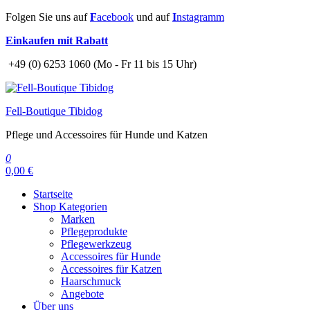
Zum
Folgen Sie uns auf
F
acebook
und auf
I
nstagramm
Inhalt
Einkaufen mit Rabatt
springen
+49 (0) 6253 1060 (Mo - Fr 11 bis 15 Uhr)
Fell-Boutique Tibidog
Pflege und Accessoires für Hunde und Katzen
0
0,00 €
Startseite
Shop Kategorien
Marken
Pflegeprodukte
Pflegewerkzeug
Accessoires für Hunde
Accessoires für Katzen
Haarschmuck
Angebote
Über uns