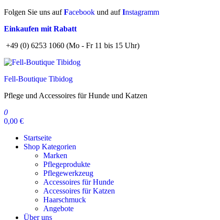
Zum
Folgen Sie uns auf
F
acebook
und auf
I
nstagramm
Inhalt
Einkaufen mit Rabatt
springen
+49 (0) 6253 1060 (Mo - Fr 11 bis 15 Uhr)
Fell-Boutique Tibidog
Pflege und Accessoires für Hunde und Katzen
0
0,00 €
Startseite
Shop Kategorien
Marken
Pflegeprodukte
Pflegewerkzeug
Accessoires für Hunde
Accessoires für Katzen
Haarschmuck
Angebote
Über uns