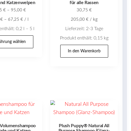
und Katzenwelpen
für alle Rassen
45
€
–
95,00
€
30,75
€
0
€
–
67,25
€
/
l
205,00
€
/
kg
enthält: 0,2
l
– 5
l
Lieferzeit:
2-3 Tage
Dieses
Produkt enthält: 0,15
kg
ührung wählen
Produkt
In den Warenkorb
weist
mehrere
Varianten
auf.
Die
Optionen
können
auf
der
 Volumenshampoo
Plush Puppy® Natural All
Produktseite
nde und Katzen
Purpose Shampoo (Glanz-