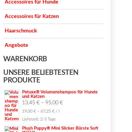
Accessoires für Hunde
Accessoires für Katzen
Haarschmuck
Angebote
WARENKORB
UNSERE BELIEBTESTEN
PRODUKTE
Petuxe® Volumenshampoo für Hunde
und Katzen
13,45
€
–
95,00
€
19,00
€
–
67,25
€
/
l
Lieferzeit:
2-3 Tage
Plush Puppy® Mini Slicker Bürste Soft