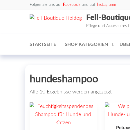
Zum
Folgen Sie uns auf
F
acebook
und auf
I
nstagramm
Inhalt
Fell-Boutiqu
springen
Pflege und Accessoires 
STARTSEITE
SHOP KATEGORIEN
ÜBE
hundeshampoo
Alle 10 Ergebnisse werden angezeigt
Petux