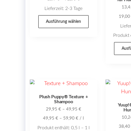
13,
auf
Lieferzeit:
2-3 Tage
der
19,0
Dieses
Ausführung wählen
Produktseite
Produkt
Liefe
gewählt
weist
Produkt 
werden
mehrere
Ausf
Varianten
auf.
Die
Optionen
können
auf
Plush Puppy® Texture +
der
Shampoo
Yuup!®
Produktseite
29,95
€
–
49,95
€
Hu
gewählt
10,
49,95
€
–
59,90
€
/
l
werden
38,4
Produkt enthält: 0,5
l
– 1
l