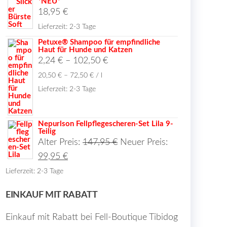
*NEU*
18,95
€
Lieferzeit:
2-3 Tage
Petuxe® Shampoo für empfindliche
Haut für Hunde und Katzen
2,24
€
–
102,50
€
20,50
€
–
72,50
€
/
l
t
Lieferzeit:
2-3 Tage
e
Nepurlson Fellpflegescheren-Set Lila 9-
en
Teilig
Ursprünglicher
Alter Preis:
147,95
€
Neuer Preis:
Aktueller
Preis
99,95
€
en
Preis
war:
Lieferzeit:
2-3 Tage
ist:
147,95 €
EINKAUF MIT RABATT
99,95 €.
Einkauf mit Rabatt bei Fell-Boutique Tibidog
seite