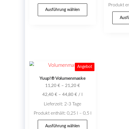
Produkt en
Dieses
Ausführung wählen
Produkt
Ausf
weist
mehrere
Varianten
auf.
Die
Optionen
Angebot
können
auf
Yuup!® Volumenmaske
11,20
€
–
21,20
€
der
Produktseite
42,40
€
–
44,80
€
/
l
gewählt
Lieferzeit:
2-3 Tage
werden
Produkt enthält: 0,25
l
– 0,5
l
Dieses
Ausführung wählen