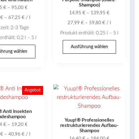
Shampoo)
gewählt
45
€
–
95,00
€
14,95
€
–
139,95
€
werden
0
€
–
67,25
€
/
l
27,99
€
–
59,80
€
/
l
rzeit:
2-3 Tage
Produkt enthält: 0,25
l
– 5
l
enthält: 0,2
l
– 5
l
Dieses
Dieses
Ausführung wählen
Produk
ührung wählen
Produkt
weist
weist
mehrer
mehrere
Variant
Varianten
auf.
auf.
Angebot
Die
Die
Option
Optionen
 Anti Insekten
können
können
ndeshampoo
Yuup!® Professionelles
auf
24
€
–
19,20
€
auf
restrukturierendes Aufbau-
der
Shampoo
der
0
€
–
40,96
€
/
l
Produkt
16,40
€
–
184,00
€