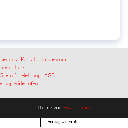
werden
ber uns
|
Kontakt
|
Impressum
|
atenschutz
|
iderrufsbelehrung
|
AGB
|
ertrag widerrufen
|
Theme von
EnvoThemes
Vertrag widerrufen