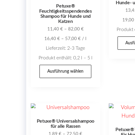
Hunde- 
Petuxe®
13,
Feuchtigkeitsspendendes
Shampoo für Hunde und
19,0
Katzen
11,40
€
–
82,00
€
Produkt 
16,40
€
–
57,00
€
/
l
Ausf
Lieferzeit:
2-3 Tage
Produkt enthält: 0,2
l
– 5
l
Dieses
Ausführung wählen
Produkt
weist
mehrere
Varianten
auf.
Die
Petuxe® Universalshampoo
Optionen
für alle Rassen
Petuxe®
1,89
€
–
72,50
€
können
für Hu