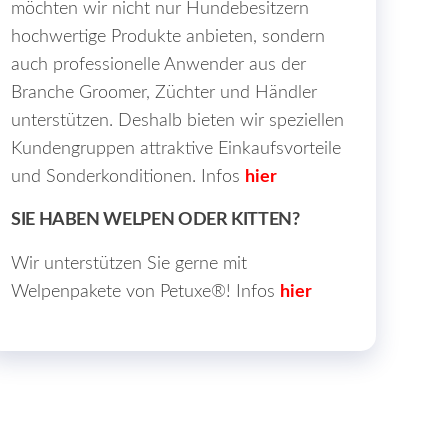
möchten wir nicht nur Hundebesitzern
t
hochwertige Produkte anbieten, sondern
auch professionelle Anwender aus der
Branche Groomer, Züchter und Händler
t
unterstützen. Deshalb bieten wir speziellen
Kundengruppen attraktive Einkaufsvorteile
e
und Sonderkonditionen. Infos
hier
en
SIE HABEN WELPEN ODER KITTEN?
Wir unterstützen Sie gerne mit
en
Welpenpakete von Petuxe®! Infos
hier
seite
t