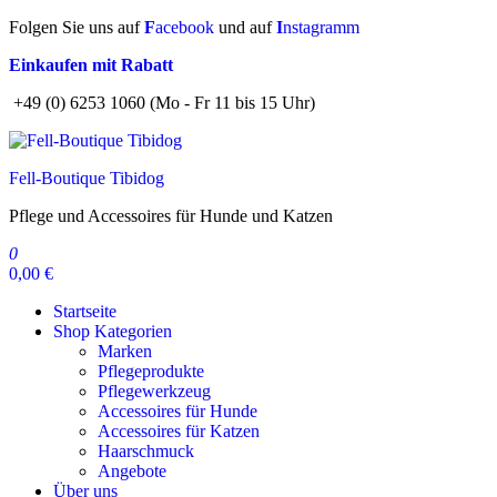
Zum
Folgen Sie uns auf
F
acebook
und auf
I
nstagramm
Inhalt
Einkaufen mit Rabatt
springen
+49 (0) 6253 1060 (Mo - Fr 11 bis 15 Uhr)
Fell-Boutique Tibidog
Pflege und Accessoires für Hunde und Katzen
0
0,00 €
Startseite
Shop Kategorien
Marken
Pflegeprodukte
Pflegewerkzeug
Accessoires für Hunde
Accessoires für Katzen
Haarschmuck
Angebote
Über uns