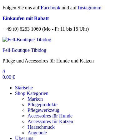
Zum
Folgen Sie uns auf
F
acebook
und auf
I
nstagramm
Inhalt
Einkaufen mit Rabatt
springen
+49 (0) 6253 1060 (Mo - Fr 11 bis 15 Uhr)
Fell-Boutique Tibidog
Pflege und Accessoires für Hunde und Katzen
0
0,00 €
Startseite
Shop Kategorien
Marken
Pflegeprodukte
Pflegewerkzeug
Accessoires für Hunde
Accessoires für Katzen
Haarschmuck
Angebote
Über uns