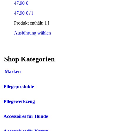
47,90
€
47,90
€
/
l
Produkt enthält: 1
l
Dieses
Ausführung wählen
Produkt
weist
mehrere
Varianten
Shop Kategorien
auf.
Die
Optionen
Marken
können
auf
der
Pflegeprodukte
Produktseite
gewählt
werden
Pflegewerkzeug
Accessoires für Hunde