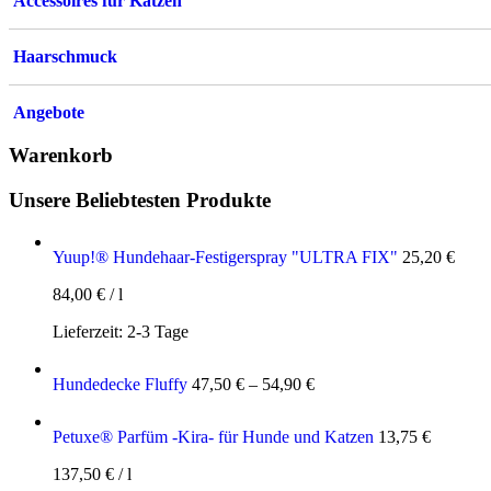
Accessoires für Katzen
Haarschmuck
Angebote
Warenkorb
Unsere Beliebtesten Produkte
Yuup!® Hundehaar-Festigerspray "ULTRA FIX"
25,20
€
84,00
€
/
l
Lieferzeit:
2-3 Tage
Hundedecke Fluffy
47,50
€
–
54,90
€
Petuxe® Parfüm -Kira- für Hunde und Katzen
13,75
€
137,50
€
/
l