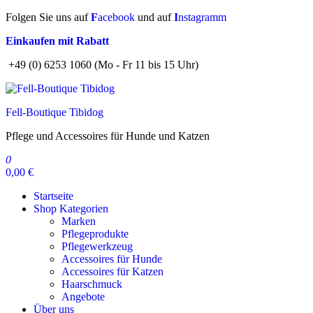
Zum
Folgen Sie uns auf
F
acebook
und auf
I
nstagramm
Inhalt
Einkaufen mit Rabatt
springen
+49 (0) 6253 1060 (Mo - Fr 11 bis 15 Uhr)
Fell-Boutique Tibidog
Pflege und Accessoires für Hunde und Katzen
0
0,00 €
Startseite
Shop Kategorien
Marken
Pflegeprodukte
Pflegewerkzeug
Accessoires für Hunde
Accessoires für Katzen
Haarschmuck
Angebote
Über uns