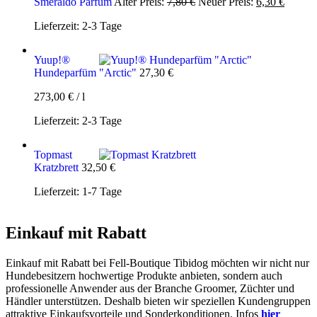
Ursprünglicher
Aktuell
Smeraldo Parfüm
Alter Preis:
7,80
€
Neuer Preis:
6,30
€
Preis
Preis
Lieferzeit:
2-3 Tage
war:
ist:
7,80 €
6,30 €.
Yuup!®
Hundeparfüm "Arctic"
27,30
€
273,00
€
/
l
Lieferzeit:
2-3 Tage
Topmast
Kratzbrett
32,50
€
Lieferzeit:
1-7 Tage
Einkauf mit Rabatt
Einkauf mit Rabatt bei Fell-Boutique Tibidog möchten wir nicht nur
Hundebesitzern hochwertige Produkte anbieten, sondern auch
professionelle Anwender aus der Branche Groomer, Züchter und
Händler unterstützen. Deshalb bieten wir speziellen Kundengruppen
attraktive Einkaufsvorteile und Sonderkonditionen. Infos
hier