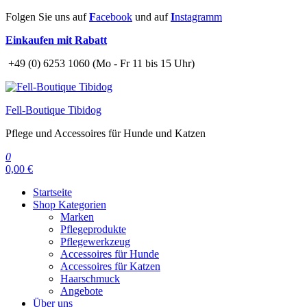
Zum
Folgen Sie uns auf
F
acebook
und auf
I
nstagramm
Inhalt
Einkaufen mit Rabatt
springen
+49 (0) 6253 1060 (Mo - Fr 11 bis 15 Uhr)
Fell-Boutique Tibidog
Pflege und Accessoires für Hunde und Katzen
0
0,00 €
Startseite
Shop Kategorien
Marken
Pflegeprodukte
Pflegewerkzeug
Accessoires für Hunde
Accessoires für Katzen
Haarschmuck
Angebote
Über uns