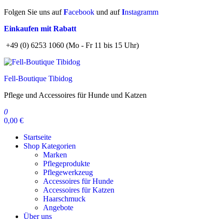
Zum
Folgen Sie uns auf
F
acebook
und auf
I
nstagramm
Inhalt
Einkaufen mit Rabatt
springen
+49 (0) 6253 1060 (Mo - Fr 11 bis 15 Uhr)
Fell-Boutique Tibidog
Pflege und Accessoires für Hunde und Katzen
0
0,00 €
Startseite
Shop Kategorien
Marken
Pflegeprodukte
Pflegewerkzeug
Accessoires für Hunde
Accessoires für Katzen
Haarschmuck
Angebote
Über uns