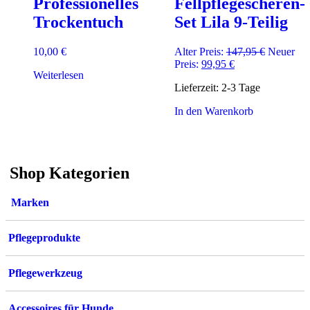
Professionelles
Fellpflegescheren-
Trockentuch
Set Lila 9-Teilig
Ursprüngl
10,00
€
Alter Preis:
147,95
€
Neuer
Aktueller
Preis
Preis:
99,95
€
Weiterlesen
Preis
war:
Lieferzeit:
2-3 Tage
ist:
147,95 €
99,95 €.
In den Warenkorb
Shop Kategorien
Marken
Pflegeprodukte
Pflegewerkzeug
Accessoires für Hunde